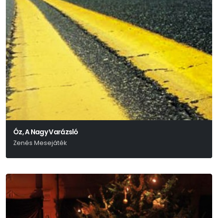
Óz, A Nagy Varázsló
Zenés Mesejáték
L. Frank Baum