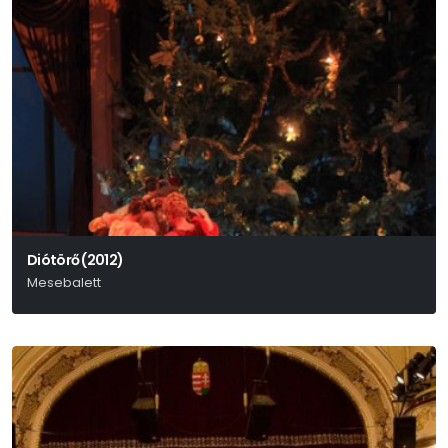
Diótörő (2012)
Mesebalett
P. I. Csajkovszkij