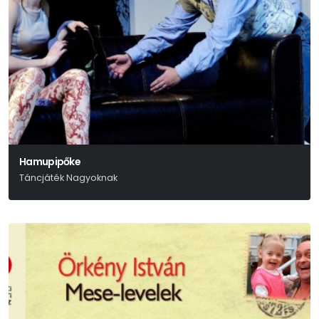
Hamupipőke
Táncjáték Nagyoknak
Szergej Prokofjev