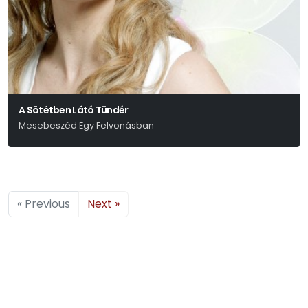
A Sötétben Látó Tündér
Mesebeszéd Egy Felvonásban
Bagossy László
« Previous
Next »