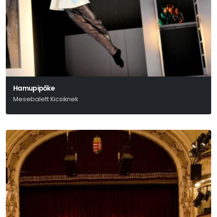
Hamupipőke
Mesebalett Kicsiknek
Szergej Prokofjev