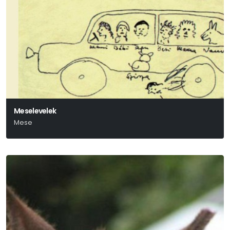
Meselevelek
Mese
Örkény István