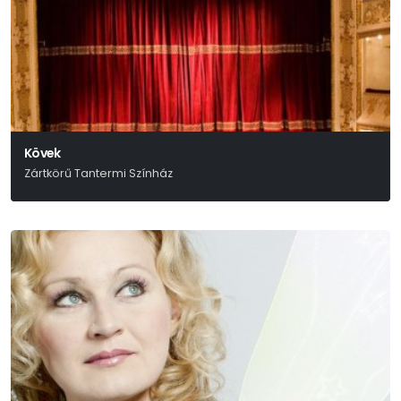
Kövek
Zártkörű Tantermi Színház
Stefo Nantsou-Tom Lycos