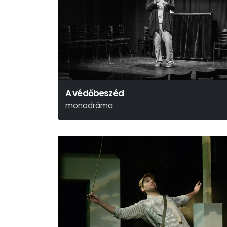
A védőbeszéd
monodráma