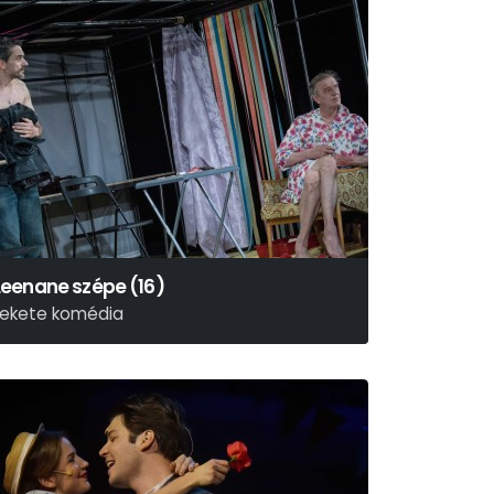
Leenane szépe (16)
fekete komédia
MARTIN McDONAGH