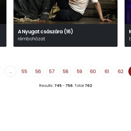
A Nyugat császára (16)
rémbohózat
John Millington Synge
...
55
56
57
58
59
60
61
62
Results:
745
-
756
.
Total
762