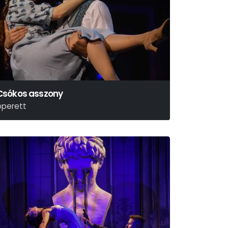
Csókos asszony
operett
erkovitz Béla