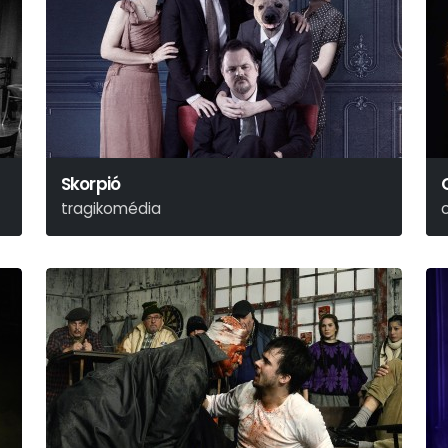
Skorpió
tragikomédia
Kerékgyártó István
Z