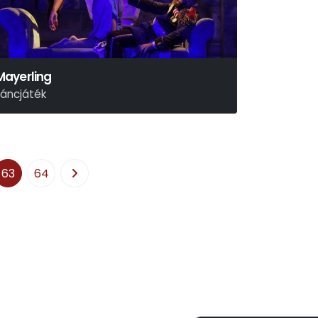
Mayerling
táncjáték
63
64