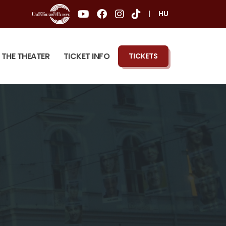
|
HU
THE THEATER
TICKET INFO
TICKETS