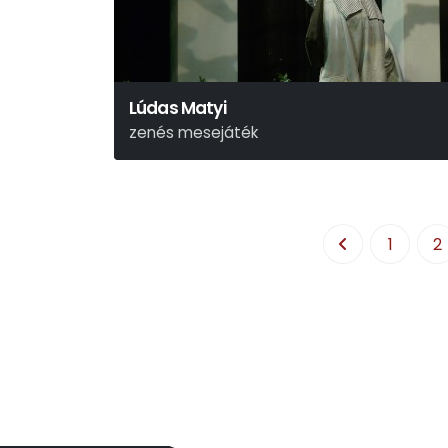
Lúdas Matyi
zenés mesejáték
Fazekas Mihály – Hajós Zsuzsa
1
2