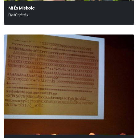
Mi És Miskolc
Életútjáték
Deres Péter - Szőcs Artur