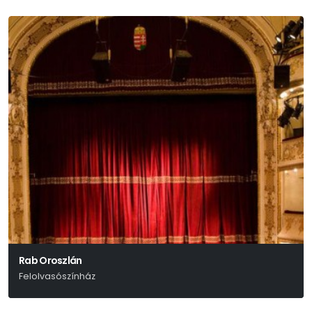
Rab Oroszlán
Felolvasószínház