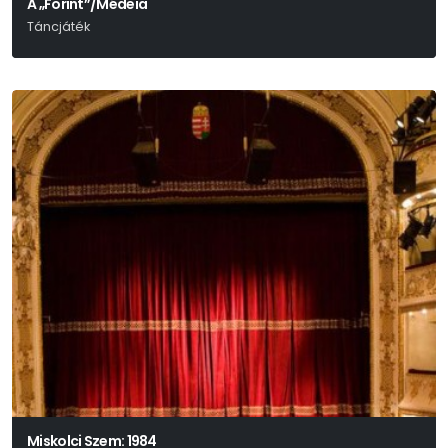
A „Forint”/Médeia
Táncjáték
Miskolci Szem: 1984