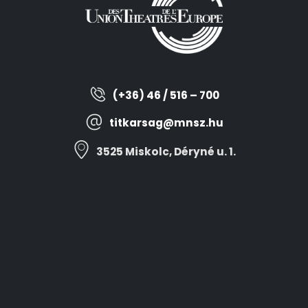
(+36) 46 / 516 – 700
titkarsag@mnsz.hu
3525 Miskolc, Déryné u. 1.