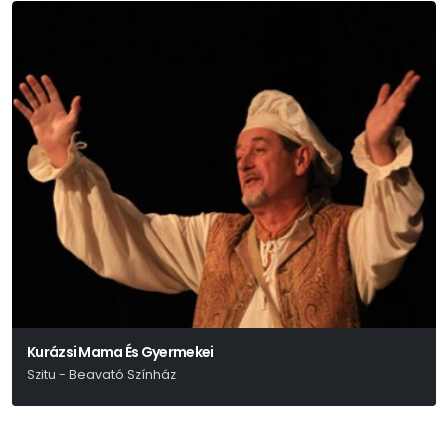
Kurázsi Mama És Gyermekei
Szitu - Beavató Színház