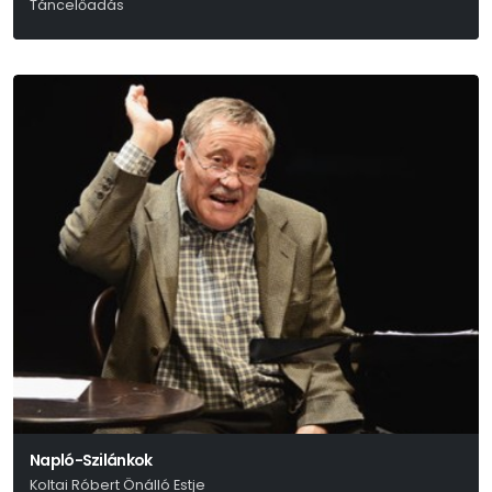
Táncelőadás
Experidance
Napló-Szilánkok
Koltai Róbert Önálló Estje