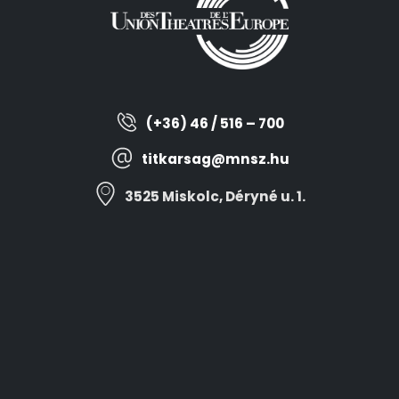
(+36) 46 / 516 – 700
titkarsag@mnsz.hu
3525 Miskolc, Déryné u. 1.