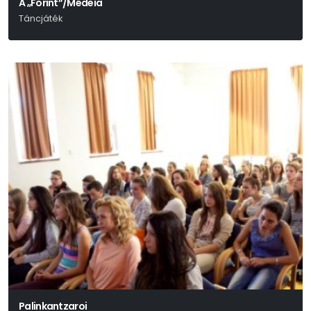
A „Forint”/Médeia
Táncjáték
Palinkantzaroi