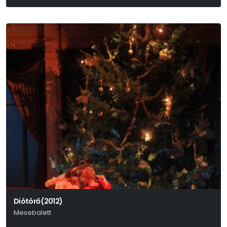
Diótörő (2012)
Mesebalett
P. I. Csajkovszkij