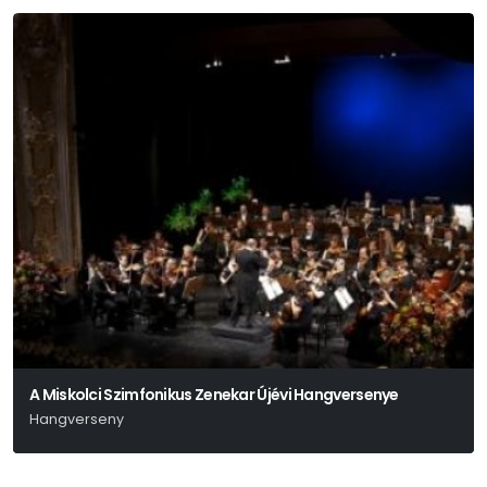
A Miskolci Szimfonikus Zenekar Újévi Hangversenye
Hangverseny