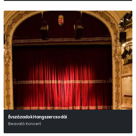
Évszázadok Hangszercsodái
Beavató Koncert
Mandel Róbert