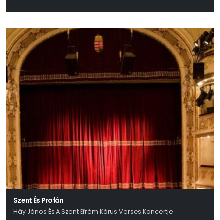
(Móricz 1924 - 1925)
Szent És Profán
Háy János És A Szent Efrém Kórus Verses Koncertje