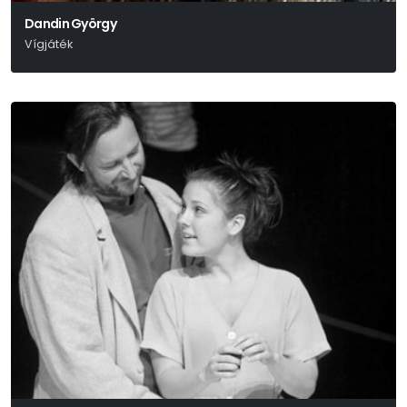
Dandin György
Vígjáték
Molière