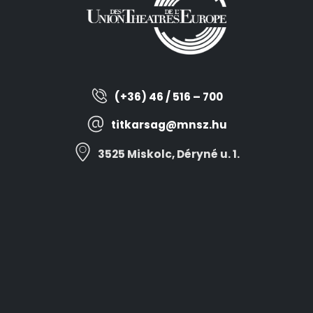
(+36) 46 / 516 – 700
titkarsag@mnsz.hu
3525 Miskolc, Déryné u. 1.