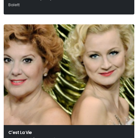
Balett
Shakespeare-Csajkovszkij
C'est La Vie