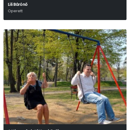
Lili Bárónő
Operett
Huszka Jenő-Martos Ferenc