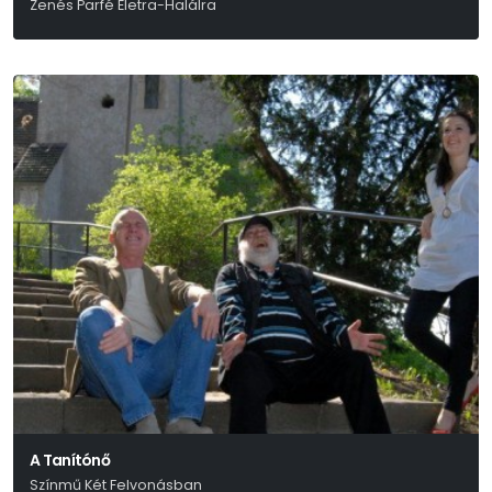
Zenés Parfé Életra-Halálra
Gregg Opelka
A Tanítónő
Színmű Két Felvonásban