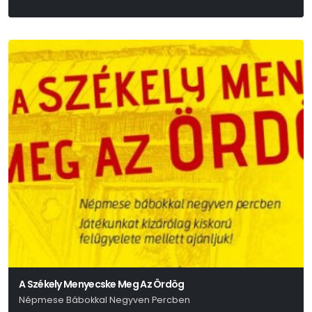
Bródy Sándor
A Székely Menyecske Meg Az Ördög
Népmese Bábokkal Negyven Percben