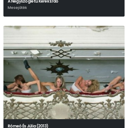
A Négyszögletű Kerek Erdő
Mesejáték
Lázár Ervin
Rómeó És Júlia (2013)