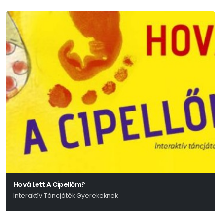
Hová Lett A Cipellőm?
Interaktív Táncjáték Gyerekeknek