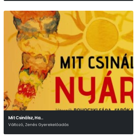
Mit Csinálsz, Ha…
Változó, Zenés Gyerekelőadás