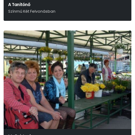
A Tanítónő
Színmű Két Felvonásban
Bródy Sándor