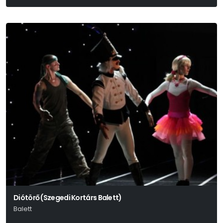
Georges Feydeau
Diótörő (Szegedi Kortárs Balett)
Balett