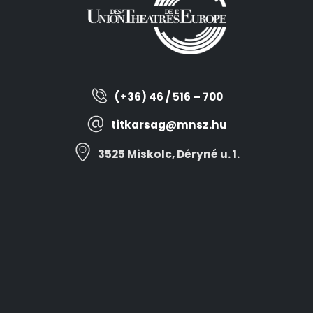
(+36) 46 / 516 – 700
titkarsag@mnsz.hu
3525 Miskolc, Déryné u. 1.