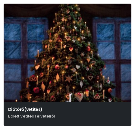
Diótörő (vetítés)
Balett Vetítés Felvételről
Pjotr Iljics Csajkovszkij