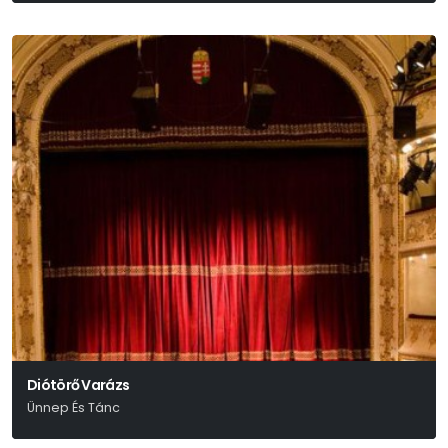
Diótörő Varázs
Ünnep És Tánc