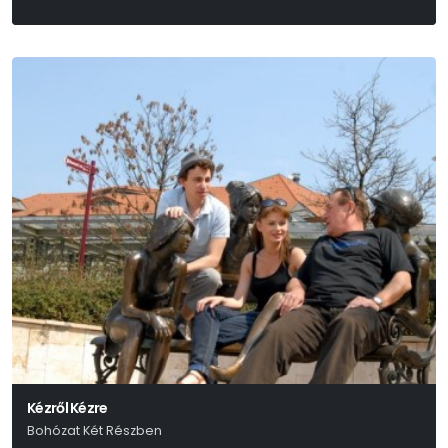
Kézről Kézre
Bohózat Két Részben