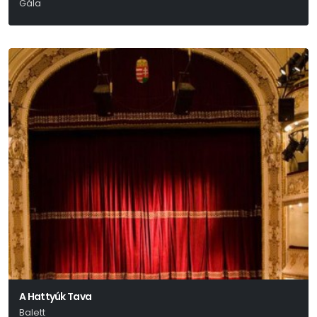
Gála
A Hattyúk Tava
Balett