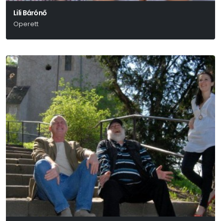
Lili Bárónő
Operett
Huszka Jenő-Martos Ferenc