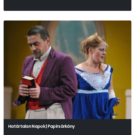
Örkény István
Határtalan Napok | Papírsárkány
Ivan Szergejevics Turgenyev