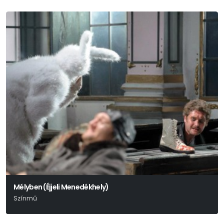
Mélyben (Éjjeli Menedékhely)
Színmű
Makszim Gorkij