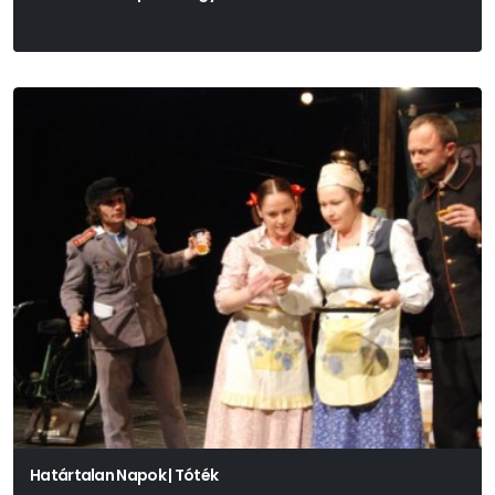
Tasnádi István
Határtalan Napok | Tóték