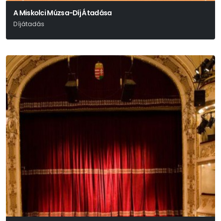
A Miskolci Múzsa-Díj Átadása
Díjátadás