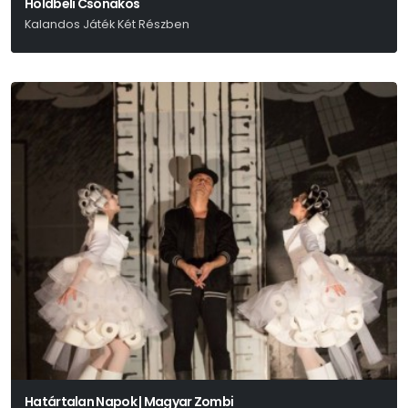
Holdbeli Csónakos
Kalandos Játék Két Részben
Weöres Sándor
Határtalan Napok | Magyar Zombi