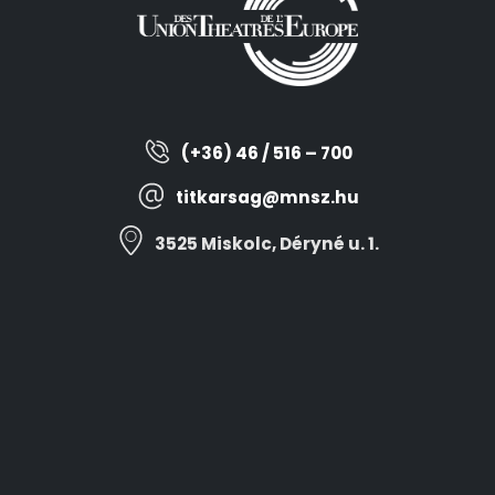
(+36) 46 / 516 – 700
titkarsag@mnsz.hu
3525 Miskolc, Déryné u. 1.