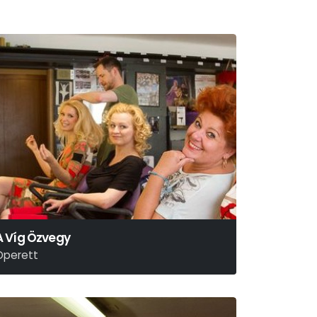
A Víg Özvegy
Operett
ehár Ferenc