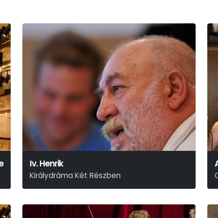
e
Iv. Henrik
Királydráma Két Részben
William Shakespeare
L