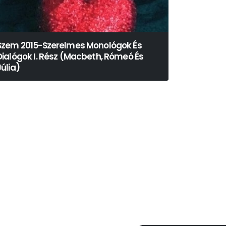
Szem 2015-Szerelmes Monológok És
Dialógok I. Rész (Macbeth, Rómeó És
Júlia)