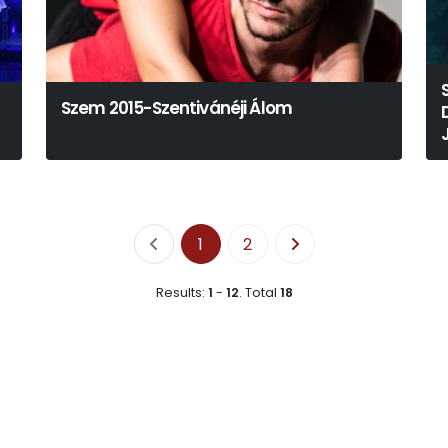
Szem 2015-Szentivánéji Álom
1
2
Results:
1
-
12
.
Total
18