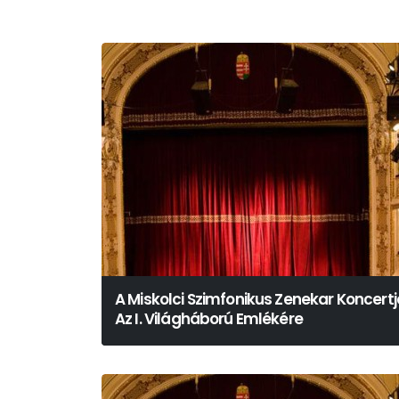
A Miskolci Szimfonikus Zenekar Koncertj
Az I. Világháború Emlékére