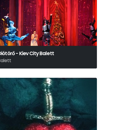
Diótörő - Kiev City Balett
Balett