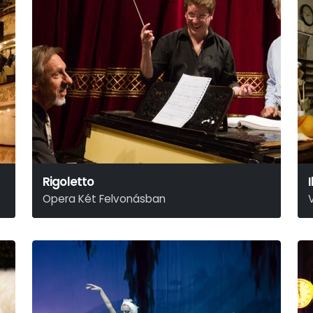
Rigoletto
Opera Két Felvonásban
Giuseppe Verdi
L