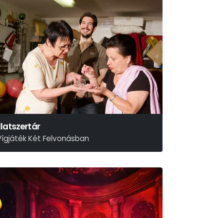
Illatszertár
Vígjáték Két Felvonásban
ászló Miklós