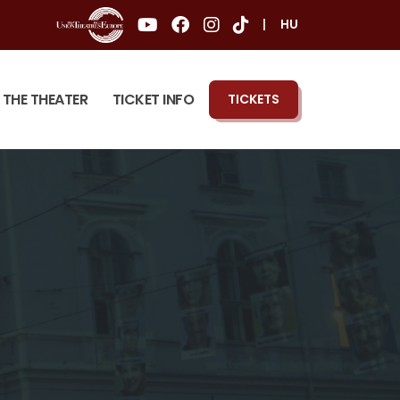
|
HU
THE THEATER
TICKET INFO
TICKETS