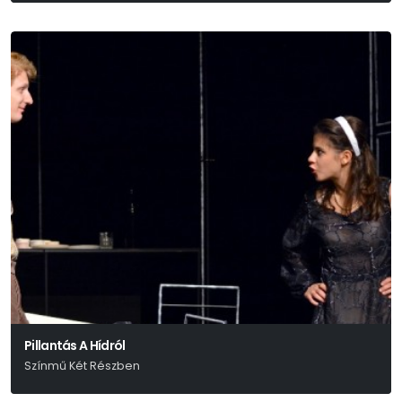
Pillantás A Hídról
Színmű Két Részben
Arthur Miller