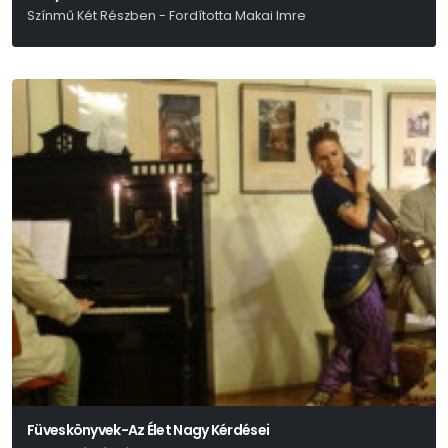
Színmű Két Részben - Fordította Makai Imre
Anton Pavlovics Csehov
Füveskönyvek-Az Élet Nagy Kérdései