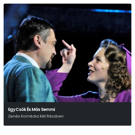
Egy Csók És Más Semmi
Zenés Komédia Két Részben
Eisemann Mihály-Halász Imre-Békeffi István