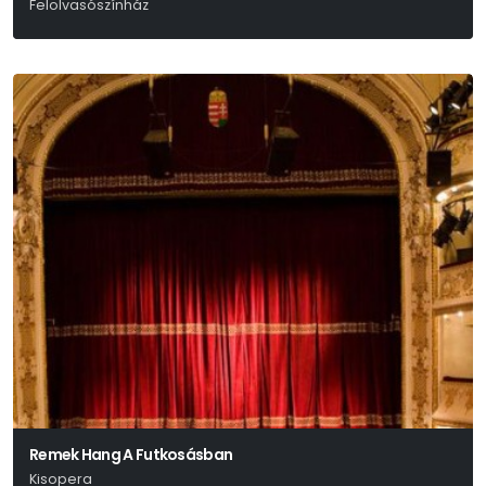
Felolvasószínház
Hamvas Béla – Márai Sándor – Weöres Sándor
Remek Hang A Futkosásban
Kisopera