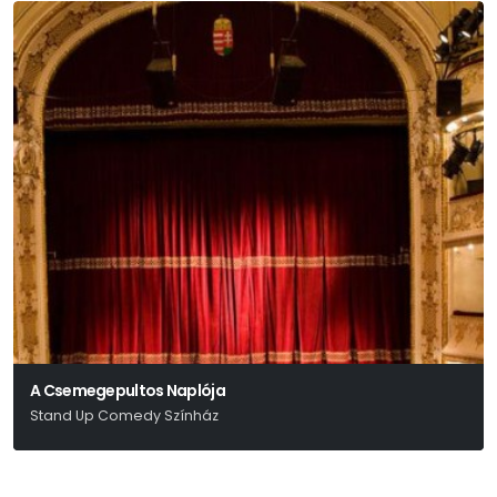
A Csemegepultos Naplója
Stand Up Comedy Színház
Gerlóczy Márton