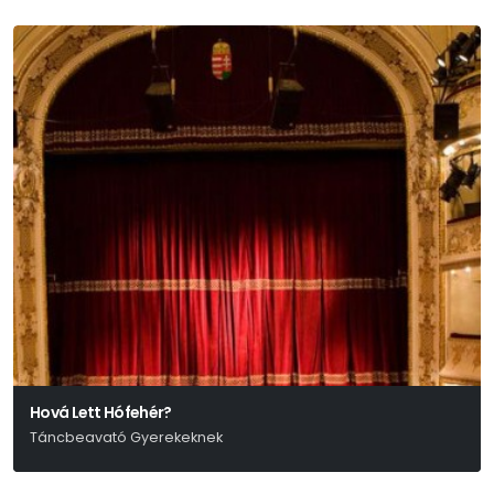
Hová Lett Hófehér?
Táncbeavató Gyerekeknek