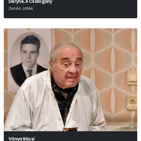
Déryné, A Csalogány
Zenés Játék
Ványa Bácsi