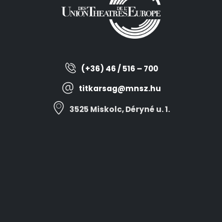
(+36) 46 / 516 – 700
titkarsag@mnsz.hu
3525 Miskolc, Déryné u. 1.