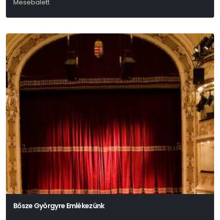
Mesebalett
Csajkovszkij
Bősze Györgyre Emlékezünk