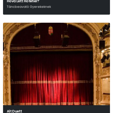
Hová Lett Hófehér?
Táncbeavató Gyerekeknek
Alt Duett