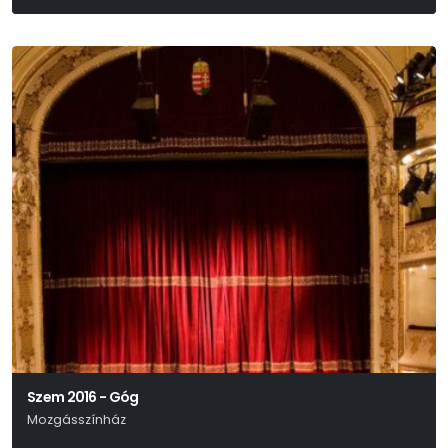
Jens Raschke
Szem 2016 - Góg
Mozgásszínház
Giovanni Papini