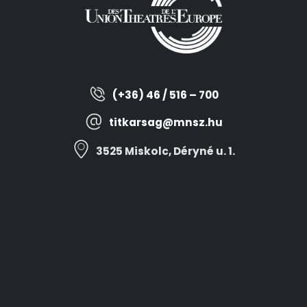
(+36) 46 / 516 – 700
titkarsag@mnsz.hu
3525 Miskolc, Déryné u. 1.