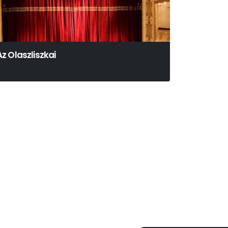
Az Olaszliszkai
orbély Szilárd