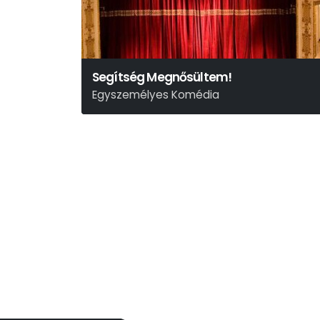
Segítség Megnősültem!
Egyszemélyes Komédia
Sebestyén Elemér