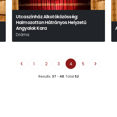
Utcaszínház Alkotóközösség:
Halmozottan Hátrányos Helyzetű
Angyalok Kara
Dráma
B
Bari Judit
1
2
3
4
5
Results:
37
-
48
.
Total
52