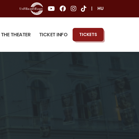
|
HU
THE THEATER
TICKET INFO
TICKETS