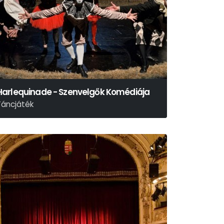
Harlequinade - Szenvelgők Komédiája
Táncjáték