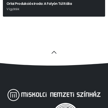
Orlai Produkciós Iroda: A Folyón Túl Itália
Vígjáték
Joe Dipietro