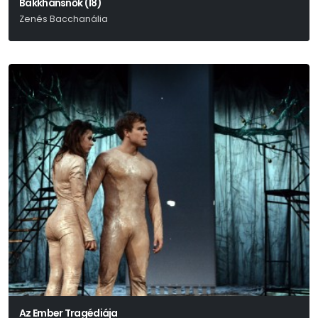
Bakkhánsnők (18)
Zenés Bacchanália
Euripidész
Az Ember Tragédiája