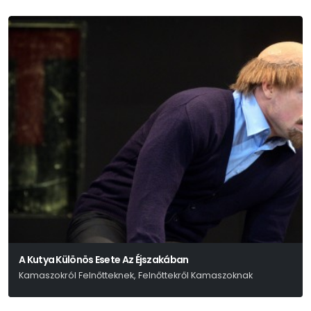
A Kutya Különös Esete Az Éjszakában
Kamaszokról Felnőtteknek, Felnőttekről Kamaszoknak
Mark Haddon - Simon Stephens