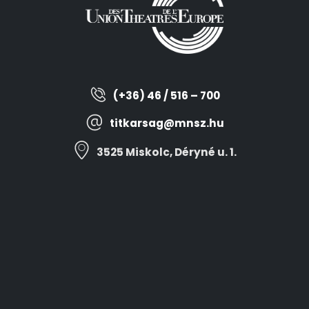
(+36) 46 / 516 – 700
titkarsag@mnsz.hu
3525 Miskolc, Déryné u. 1.