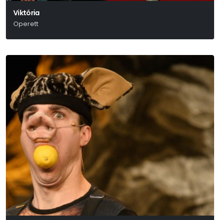
Viktória
Operett
Ábrahám Pál