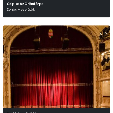
Csipike Az Óriástörpe
Zenés Mesejáték
Fodor Sándor - Nagy Nándor