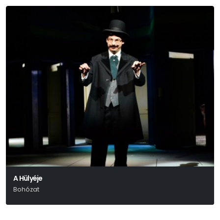
A Hülyéje
Bohózat
Georges Feydeau