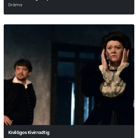
Dráma
Madách Imre
Kivilágos Kivirradtig