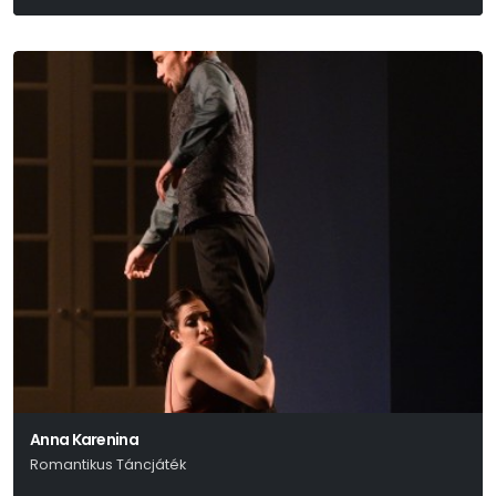
Anna Karenina
Romantikus Táncjáték
Lev Nyikolajevics Tolsztoj