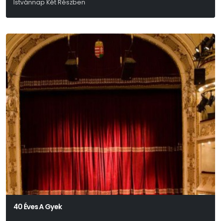
Istvánnap Két Részben
Móricz Zsigmond
40 Éves A Gyek