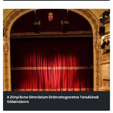
A Zrínyi Ilona Gimnázium Drámatagozatos Tanulóinak
Gálaműsora