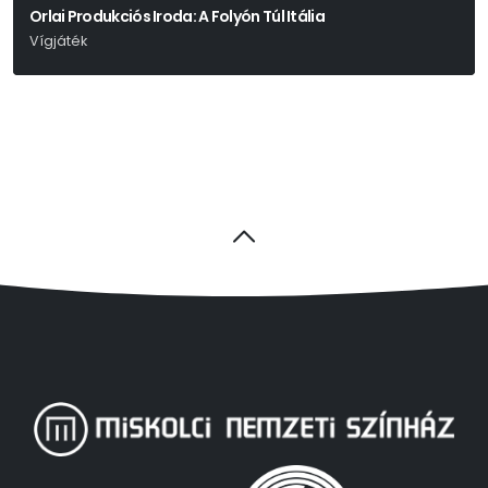
Orlai Produkciós Iroda: A Folyón Túl Itália
Vígjáték
Joe Dipietro