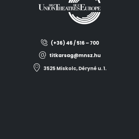
(+36) 46 / 516 – 700
titkarsag@mnsz.hu
3525 Miskolc, Déryné u. 1.