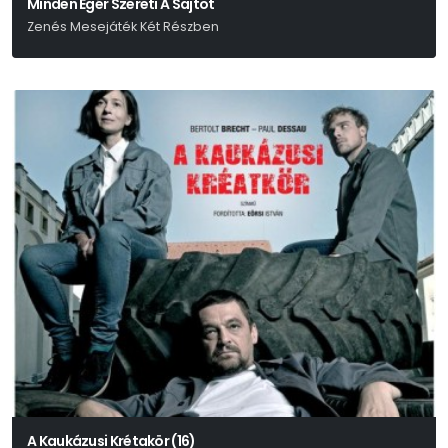
Minden Egér Szereti A Sajtot
Zenés Mesejáték Két Részben
Urbán Gyula-Gulyás László
A Kaukázusi Krétakör (16)