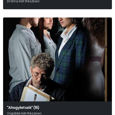
Dráma Két Részben
Fjodor Mihajlovics Dosztojevszkij
"Ahogytetszik" (16)
Vígjáték Két Részben