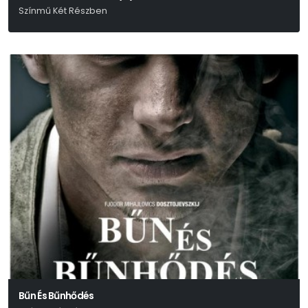
Színmű Két Részben
Bertolt Brecht-Paul Dessau
Bűn És Bűnhődés