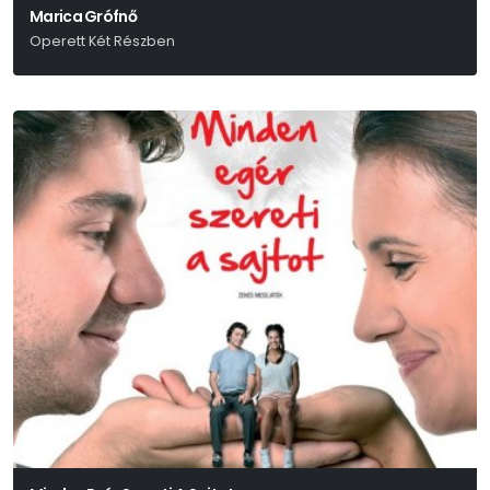
Marica Grófnő
Operett Két Részben
Kálmán Imre-Julius Brammer-Alfred Grünwald