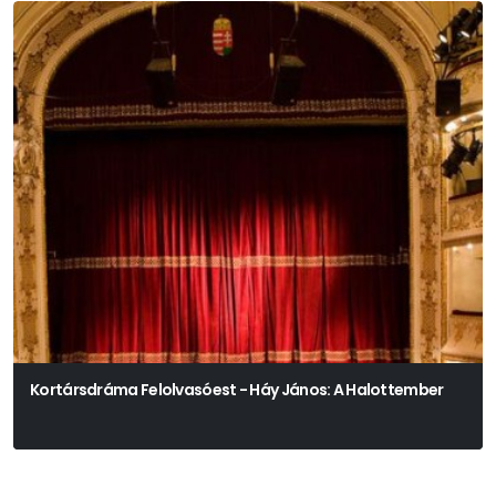
Kortársdráma Felolvasóest - Háy János: A Halottember