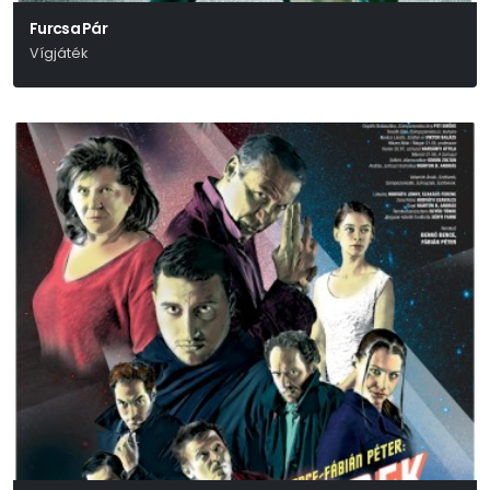
Furcsa Pár
Vígjáték
Neil Simon