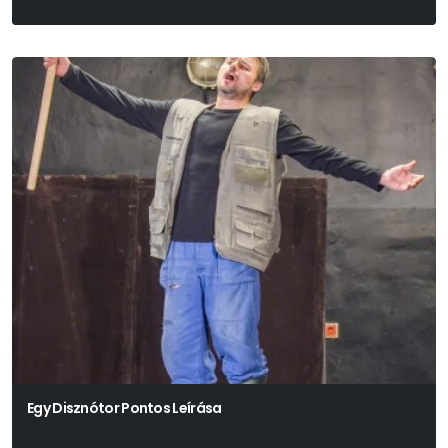
Egy Disznótor Pontos Leírása
Soóky László