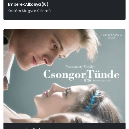
Emberek Alkonya (16)
Kortárs Magyar Színmű
Benkó Bence - Fábián Péter