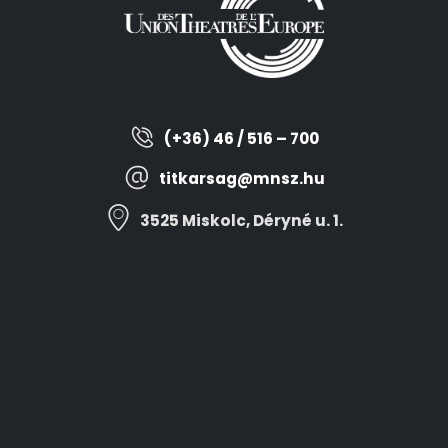
(+36) 46 / 516 – 700
titkarsag@mnsz.hu
3525 Miskolc, Déryné u. 1.