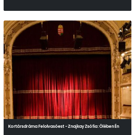
Kortársdráma Felolvasóest - Znajkay Zsófia: Ölében Én