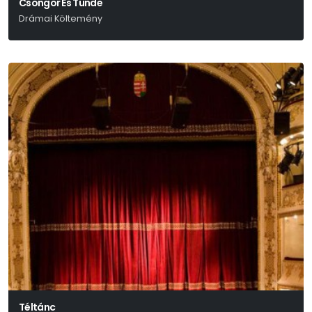
Csongor És Tünde
Drámai Költemény
Vörösmarty Mihály
Téltánc