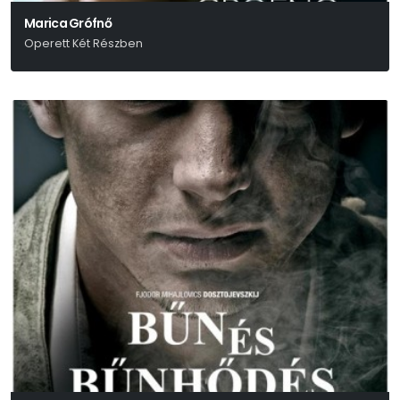
Marica Grófnő
Operett Két Részben
Kálmán Imre-Julius Brammer-Alfred Grünwald