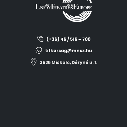
(+36) 46 / 516 – 700
titkarsag@mnsz.hu
3525 Miskolc, Déryné u. 1.