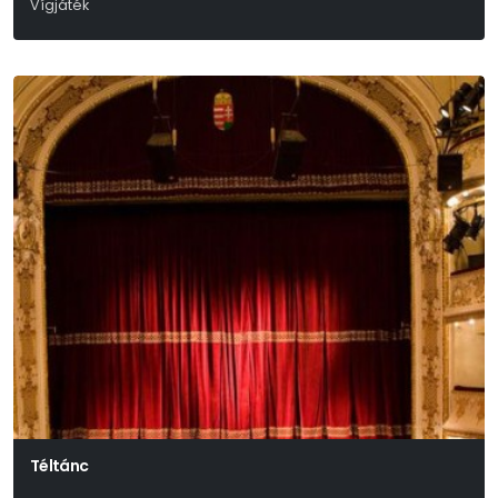
Vígjáték
Neil Simon
Téltánc