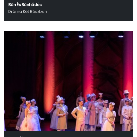
Bűn És Bűnhődés
Dráma Két Részben
Fjodor Mihajlovics Dosztojevszkij