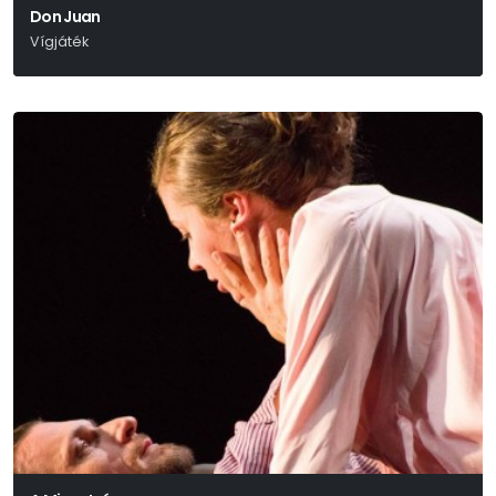
Don Juan
Vígjáték
Molière