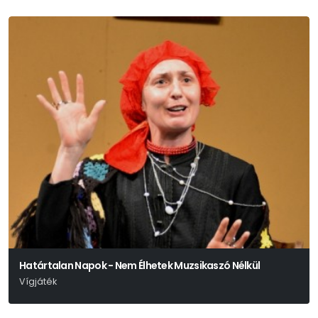
Határtalan Napok - Nem Élhetek Muzsikaszó Nélkül
Vígjáték
Móricz Zsigmond