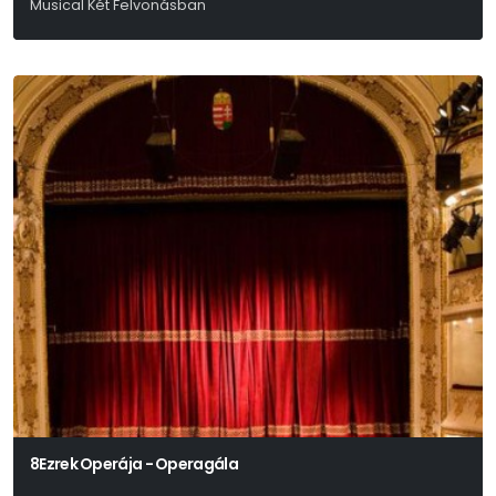
Musical Két Felvonásban
Joseph Stein - Jerry Bock - Sheldon Harnick
8Ezrek Operája - Operagála