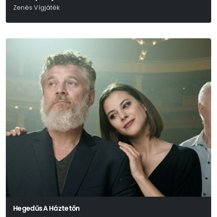
Zenés Vígjáték
Brandon Thomas – Aldobolyi Nagy György – Szenes Iván
Hegedűs A Háztetőn