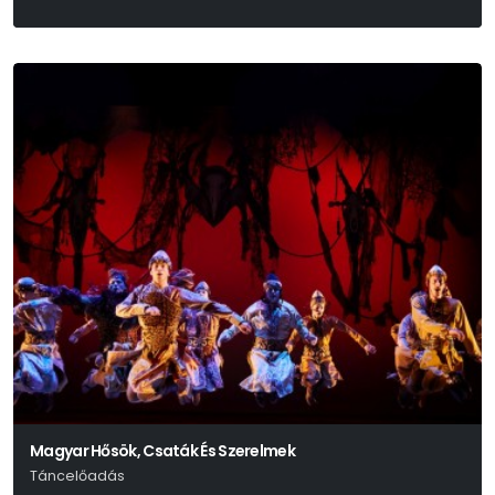
Magyar Hősök, Csaták És Szerelmek
Táncelőadás