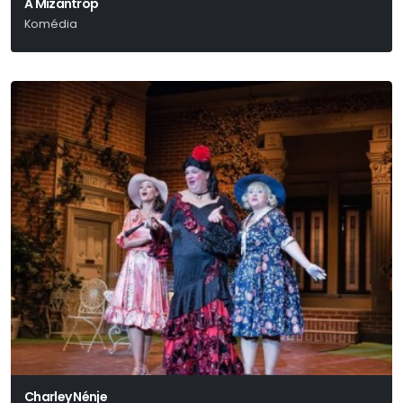
A Mizantróp
Komédia
Moliére
Charley Nénje