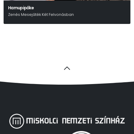
Hamupipőke
Zenés Mesejáték Két Felvonásban
Grimm Testvérek - Gimesi Dóra