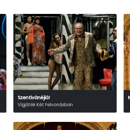
Szentivánéjiá!
Vígjáték Két Felvonásban
Shakespeare Címében Is Hasonló Vígjátéka Alapján
Nádasdy Ádám Fordítását Felhasználva Írta: Rusznyák
Gábor