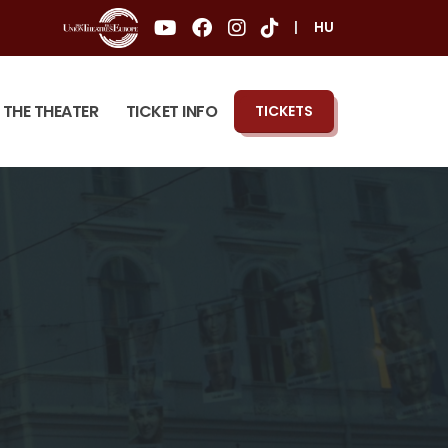
|
HU
THE THEATER
TICKET INFO
TICKETS