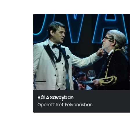
Bál A Savoyban
Operett Két Felvonásban
Ábrahám Pál