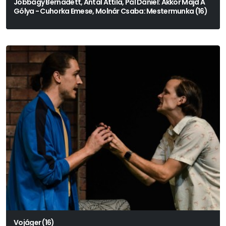
Jobbágy Bernadett, Antal Attila, Pál Dániel: Akkor Majd A
Gólya - Cuhorka Emese, Molnár Csaba: Mestermunka (16)
Vojáger (16)