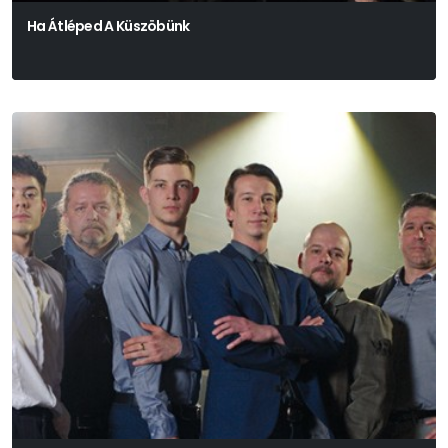
Ha Átléped A Küszöbünk