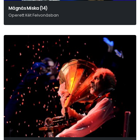
Mágnás Miska (14)
Operett Két Felvonásban
Szirmai Albert – Bakonyi Károly – Gábor Andor