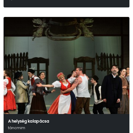
Selmeczi György
A helység kalapácsa
táncmim