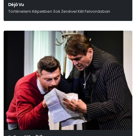
Déjà Vu
Történelem Képekben Sok Zenével Két Felvonásban
Ari-Nagy Barbara – Bodor Johanna – Szabó Máté