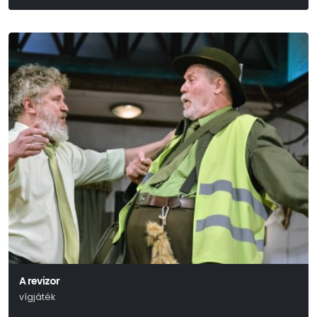
Petőfi Sándor
A revizor
vígjáték
Nyikolaj Vasziljevics Gogol: