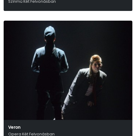
Színmű Két Felvonásban
Mihail Bulgakov:
Veron
Opera Két Felvonásban