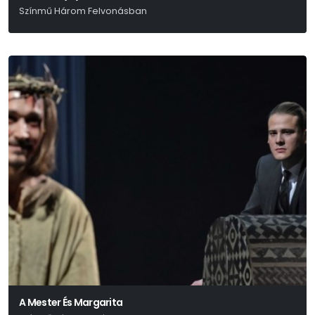
Színmű Három Felvonásban
Majdnem Szomory Dezső
A Mester És Margarita