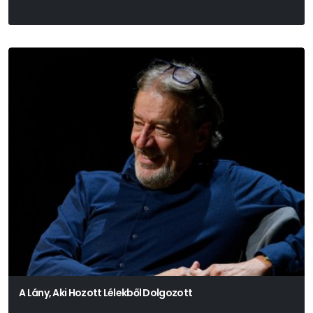
A Lány, Aki Hozott Lélekből Dolgozott
Háy János