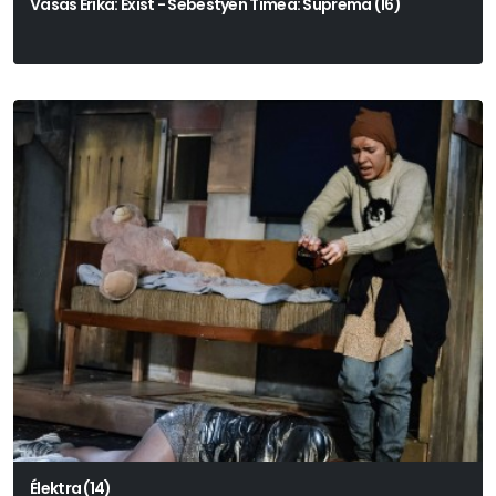
Vasas Erika: Exist - Sebestyén Tímea: Suprema (16)
Élektra (14)