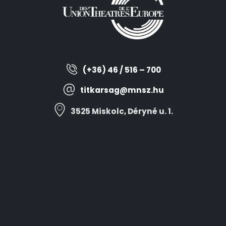
(+36) 46 / 516 – 700
titkarsag@mnsz.hu
3525 Miskolc, Déryné u. 1.