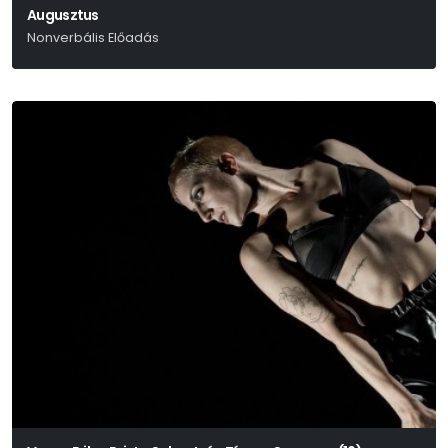
Augusztus
Nonverbális Előadás
Bruno Schulz