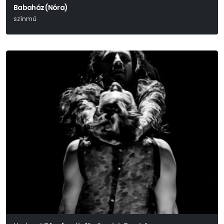
Babaház (Nóra)
színmű
Henrik Ibsen