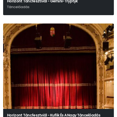
Horizont Táncfesztivál - Gemini-Tryptyk
Táncelőadás
Horizont Táncfesztviál - Kuflik És A Nagy Táncelőadás