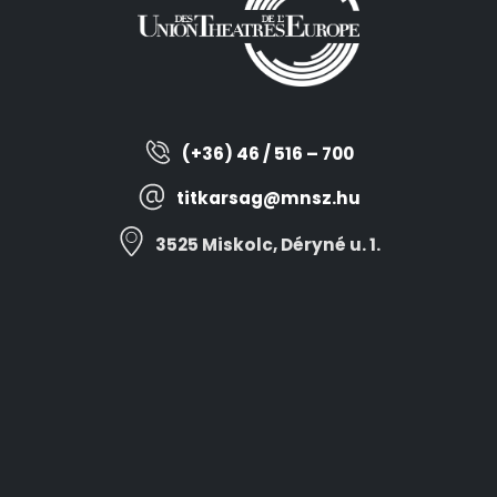
(+36) 46 / 516 – 700
titkarsag@mnsz.hu
3525 Miskolc, Déryné u. 1.