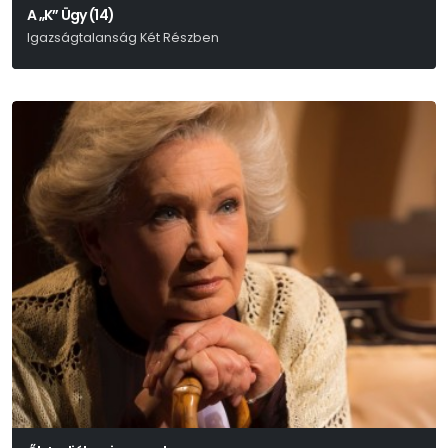
A „K” Ügy (14)
Igazságtalanság Két Részben
Rusznyák Gábor