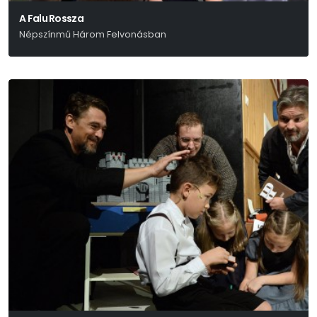
A Falu Rossza
Népszínmű Három Felvonásban
Tóth Ede Után És Helyett Kovács Márton – Mohácsi Testvérek