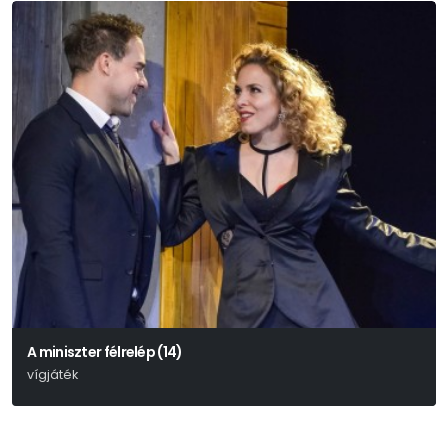
A miniszter félrelép (14)
vígjáték
Ray Cooney