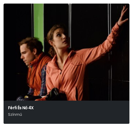
Férfi És Nő 4X
Színmű
Rusznyák Gábor