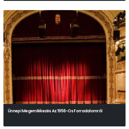
Ünnepi Megemlékezés Az 1956-Os Forradalomról