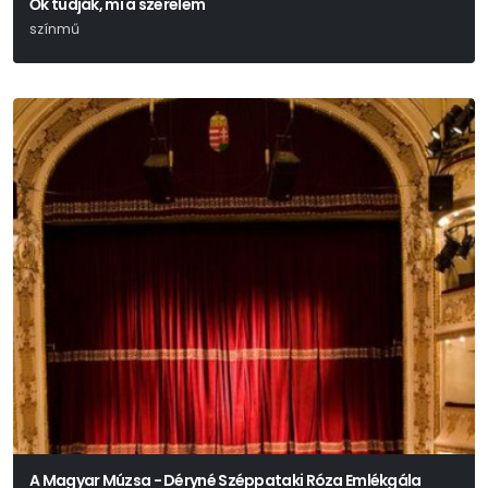
Ők tudják, mi a szerelem
színmű
Hubay Miklós
A Magyar Múzsa - Déryné Széppataki Róza Emlékgála