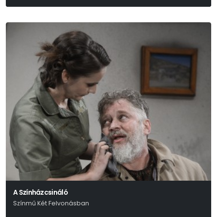
Szabó Borbála
A Színházcsináló
Színmű Két Felvonásban
Thomas Bernhard