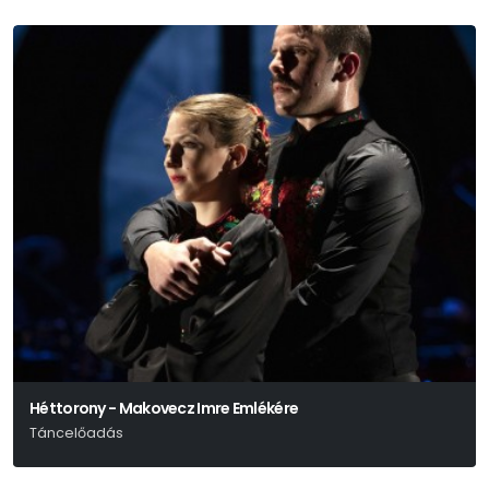
Héttorony - Makovecz Imre Emlékére
Táncelőadás