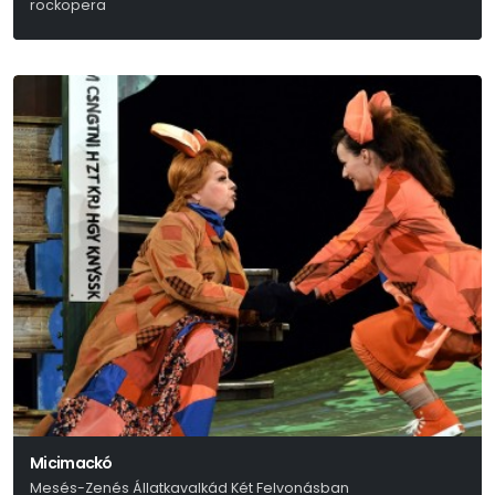
rockopera
Andrew Lloyd Webber – Tim Rice
Micimackó
Mesés-Zenés Állatkavalkád Két Felvonásban