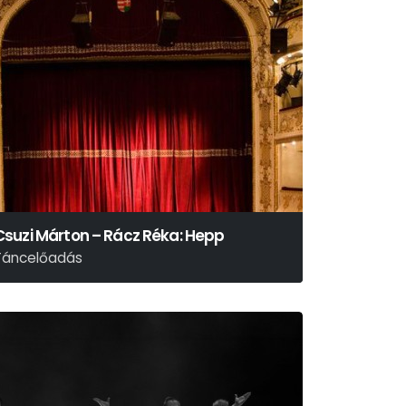
Csuzi Márton – Rácz Réka: Hepp
Táncelőadás