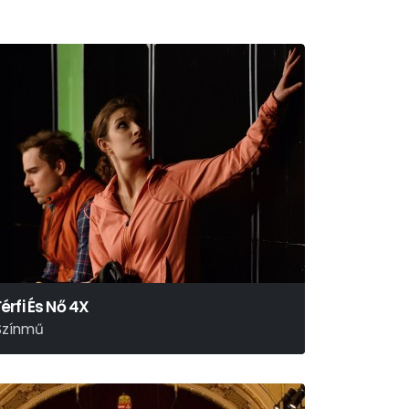
Férfi És Nő 4X
Színmű
usznyák Gábor