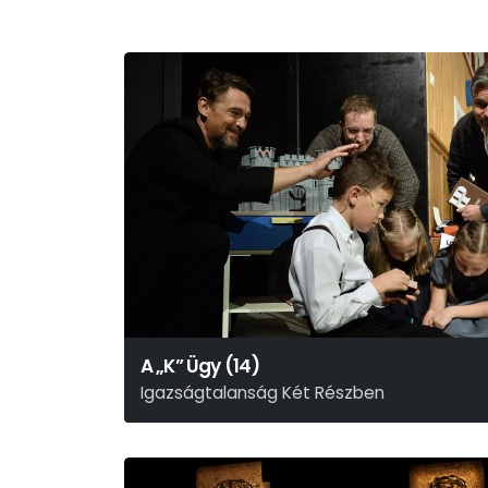
A „K” Ügy (14)
Igazságtalanság Két Részben
Rusznyák Gábor