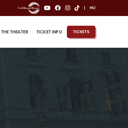
|
HU
THE THEATER
TICKET INFO
TICKETS