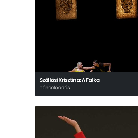
Szőllősi Krisztina: A Falka
Táncelőadás