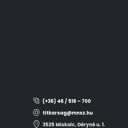
(+36) 46 / 516 – 700
titkarsag@mnsz.hu
3525 Miskolc, Déryné u. 1.