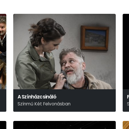
A Színházcsináló
Színmű Két Felvonásban
Thomas Bernhard
R