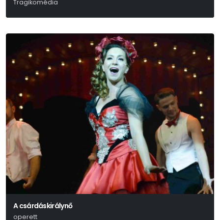
Tragikomédia
Schwechtje Mihály
A csárdáskirálynő
operett