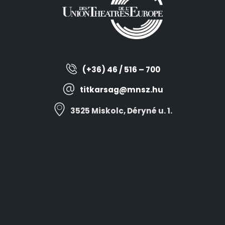
(+36) 46 / 516 – 700
titkarsag@mnsz.hu
3525 Miskolc, Déryné u. 1.