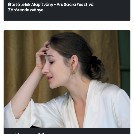
Éltető Lélek Alapítvány - Ars Sacra Fesztivál
Zárórendezvénye