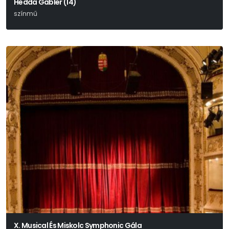
Hedda Gabler (14)
színmű
Henrik Ibsen Drámája Alapján
X. Musical És Miskolc Symphonic Gála