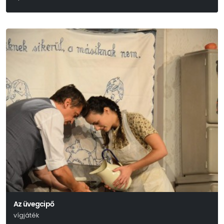
Kálmán Imre-Leo Stein- Jenbach Béla
Az üvegcipő
vígjáték