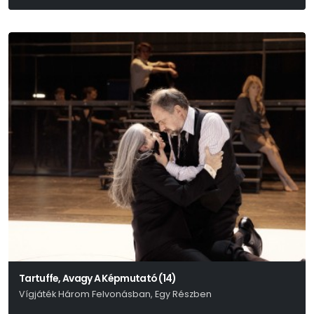
Molnár Ferenc
Tartuffe, Avagy A Képmutató (14)
Vígjáték Három Felvonásban, Egy Részben
Moliére