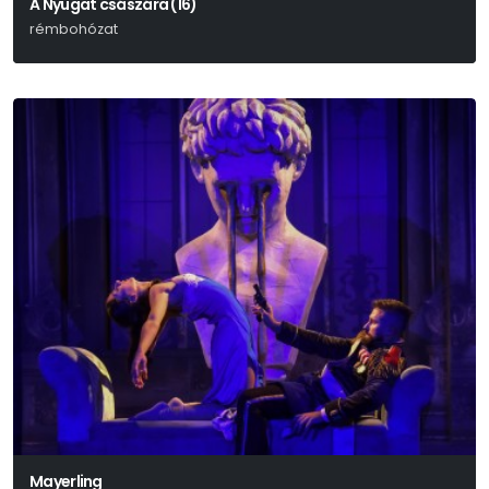
A Nyugat császára (16)
rémbohózat
John Millington Synge
Mayerling