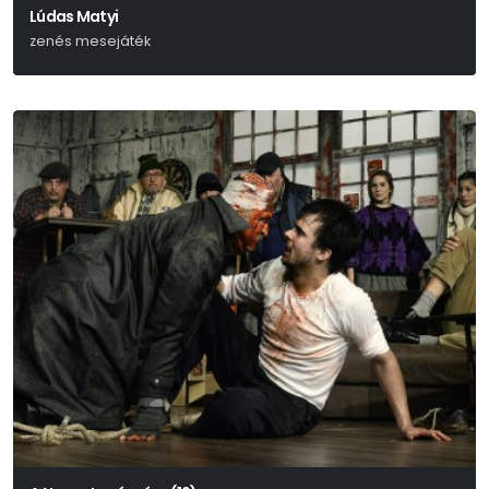
Lúdas Matyi
zenés mesejáték
Fazekas Mihály – Hajós Zsuzsa