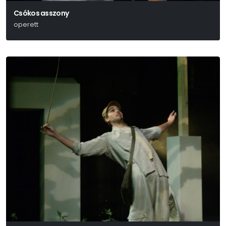
Csókos asszony
operett
Zerkovitz Béla