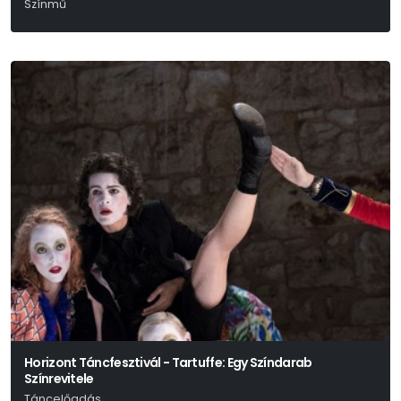
Színmű
Edmond Rostand
Horizont Táncfesztivál - Tartuffe: Egy Színdarab
Színrevitele
Táncelőadás