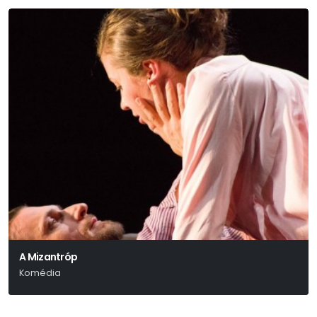
A Mizantróp
Komédia
Moliére