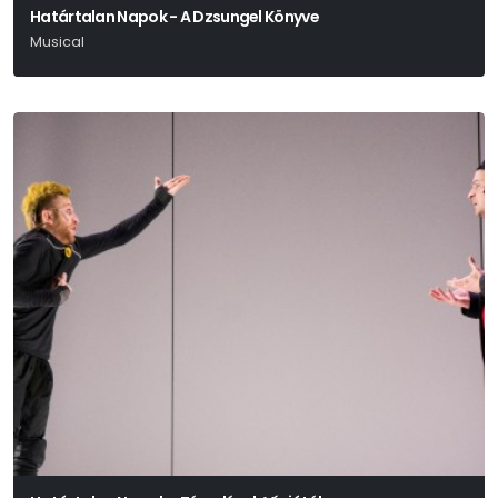
Határtalan Napok - A Dzsungel Könyve
Musical
Geszti Péter - Békés Pál - Dés László