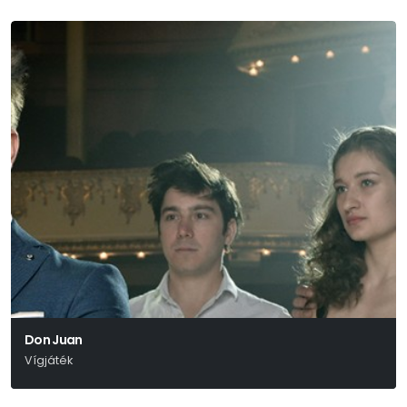
Don Juan
Vígjáték
Molière