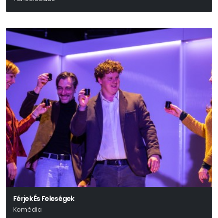
Férjek És Feleségek
Komédia