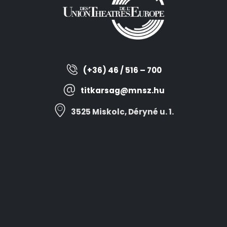
(+36) 46 / 516 – 700
titkarsag@mnsz.hu
3525 Miskolc, Déryné u. 1.