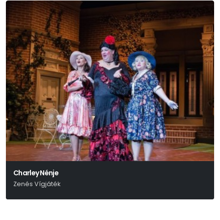
Charley Nénje
Zenés Vígjáték
Brandon Thomas – Aldobolyi Nagy György – Szenes Iván