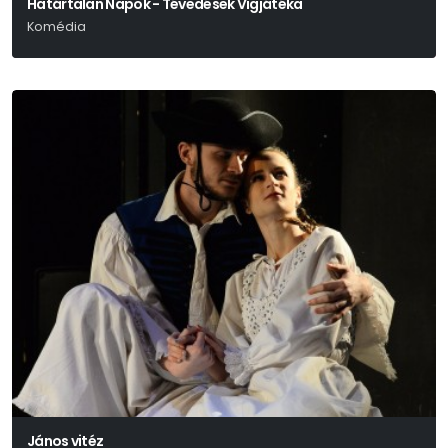
Határtalan Napok - Tévedések Vígjátéka
Komédia
William Shakespeare
János vitéz