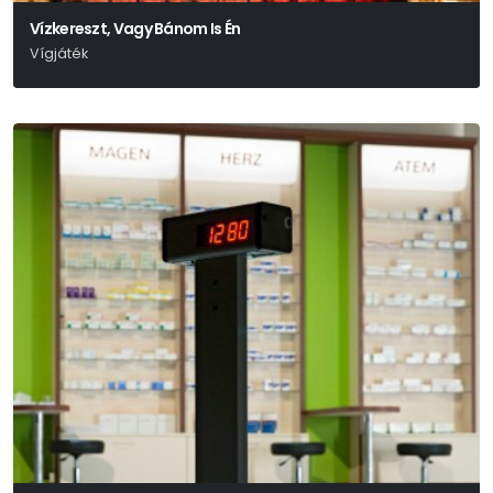
Vízkereszt, Vagy Bánom Is Én
Vígjáték
William Shakespeare