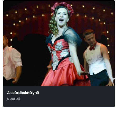
A csárdáskirálynő
operett
Kálmán Imre-Leo Stein- Jenbach Béla