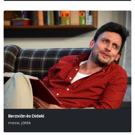
Berzsián és Dideki
mese, játék
Lázár Ervin