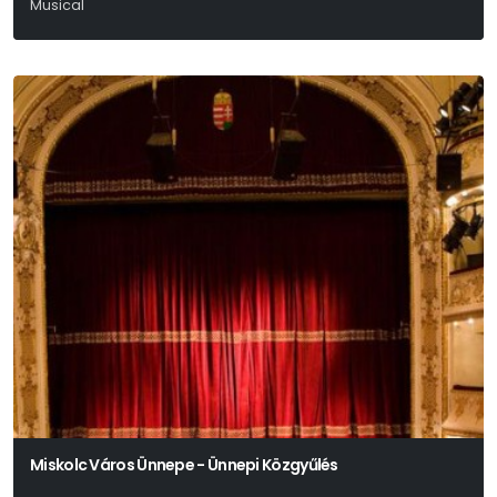
Musical
George Orwell Nyomán Erős Ervin – Klemm Dávid – Lénárd Róbert
Miskolc Város Ünnepe - Ünnepi Közgyűlés