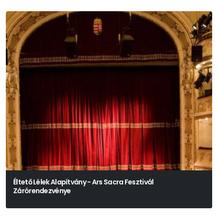
Éltető Lélek Alapítvány - Ars Sacra Fesztivál
Zárórendezvénye