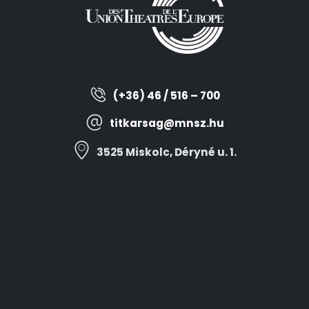
(+36) 46 / 516 – 700
titkarsag@mnsz.hu
3525 Miskolc, Déryné u. 1.