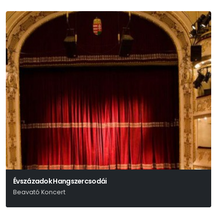
Évszázadok Hangszercsodái
Beavató Koncert
Mandel Róbert