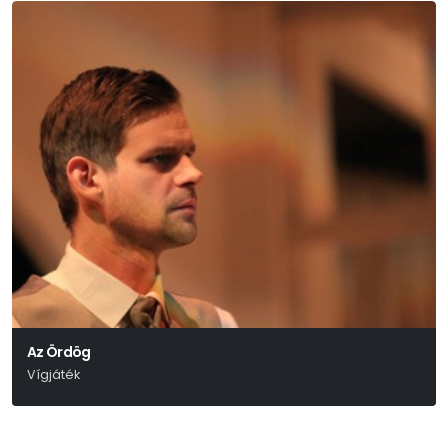
Az Ördög
Vígjáték
Molnár Ferenc