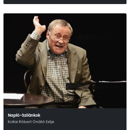
Tennessee Williams
Napló-Szilánkok
Koltai Róbert Önálló Estje
(Móricz 1924 - 1925)