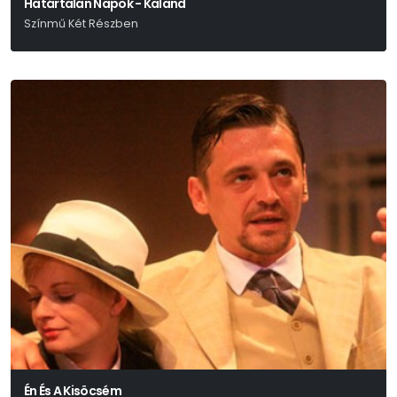
Határtalan Napok - Kaland
Színmű Két Részben
Márai Sándor
Én És A Kisöcsém