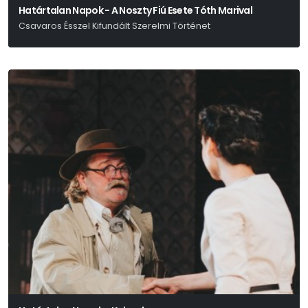
Határtalan Napok - A Noszty Fiú Esete Tóth Marival
Csavaros Ésszel Kifundált Szerelmi Történet
Mikszáth Kálmán - Gyarmati Kata