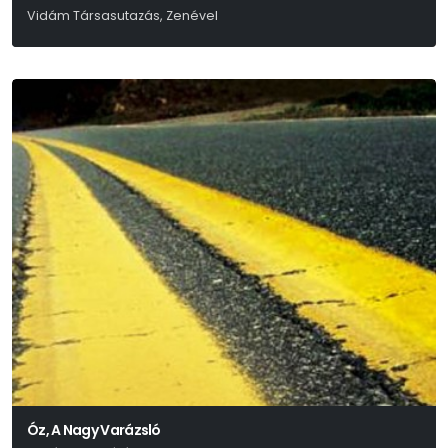
Vidám Társasutazás, Zenével
Eisemann – Szilágyi
Óz, A Nagy Varázsló