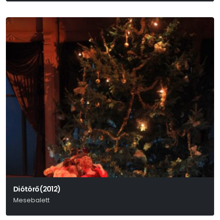
Diótörő (2012)
Mesebalett
P. I. Csajkovszkij