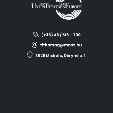
(+36) 46 / 516 – 700
titkarsag@mnsz.hu
3525 Miskolc, Déryné u. 1.