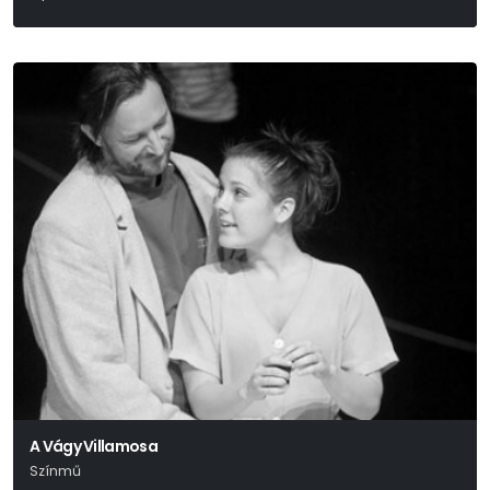
W. A. Mozart
A Vágy Villamosa
Színmű