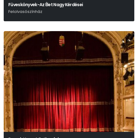
Füveskönyvek-Az Élet Nagy Kérdései
Felolvasószínház
Hamvas Béla – Márai Sándor – Weöres Sándor