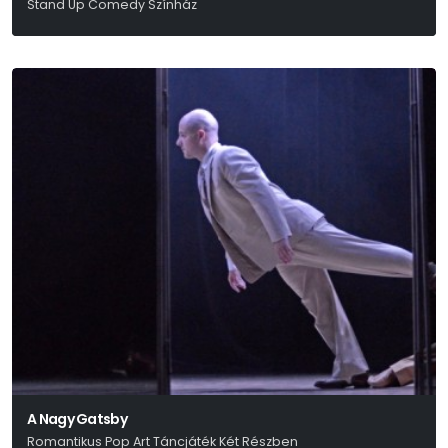
Stand Up Comedy Színház
Gerlóczy Márton
A Nagy Gatsby
Romantikus Pop Art Táncjáték Két Részben