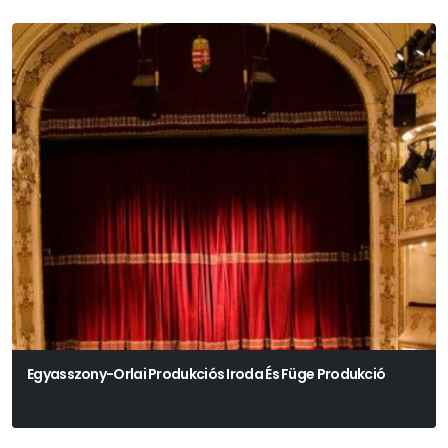
Egyasszony-Orlai Produkciós Iroda És Füge Produkció
Péterfy-Novák Éva