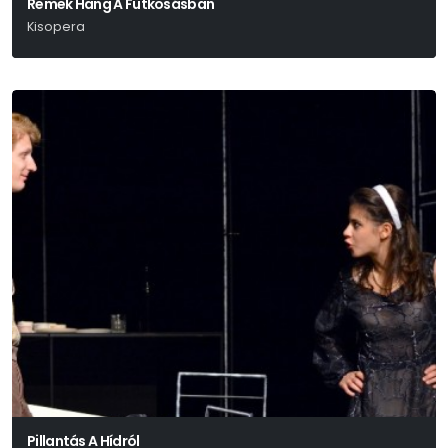
Remek Hang A Futkosásban
Kisopera
Sáry László
Pillantás A Hídról