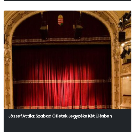
Faragó Zsuzsa-Laboda Kornél
József Attila: Szabad Ötletek Jegyzéke Két Ülésben