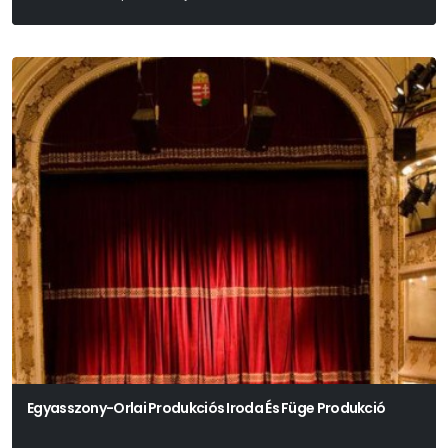
Egyasszony-Orlai Produkciós Iroda És Füge Produkció
Péterfy-Novák Éva