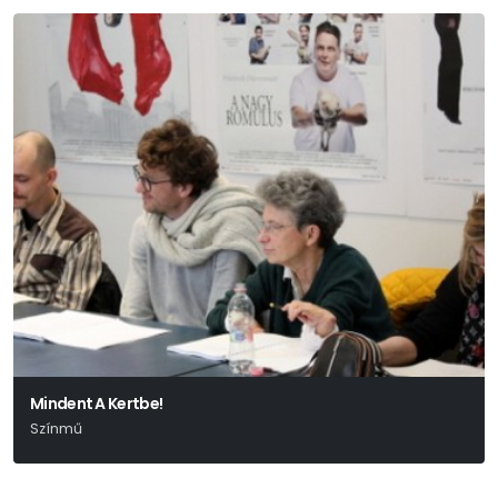
Mindent A Kertbe!
Színmű
Edward Albee