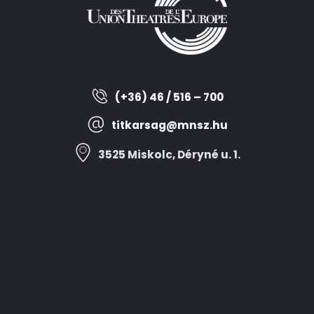
(+36) 46 / 516 – 700
titkarsag@mnsz.hu
3525 Miskolc, Déryné u. 1.