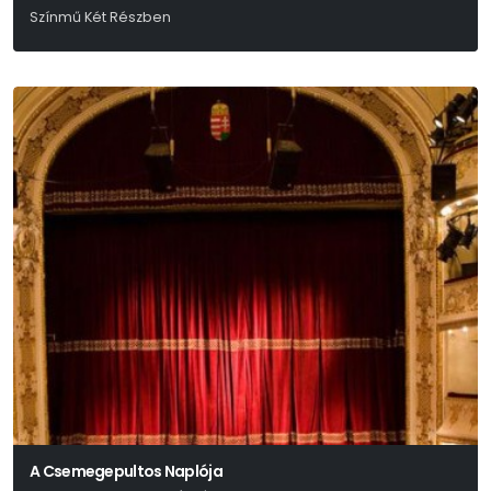
Színmű Két Részben
Arthur Miller
A Csemegepultos Naplója