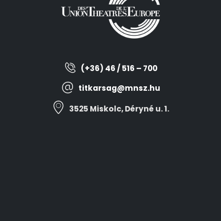
(+36) 46 / 516 – 700
titkarsag@mnsz.hu
3525 Miskolc, Déryné u. 1.