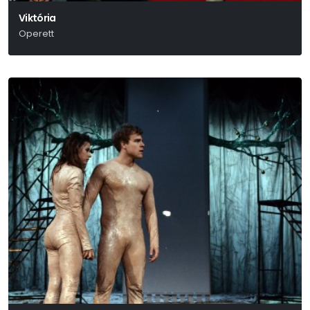
Viktória
Operett
Ábrahám Pál