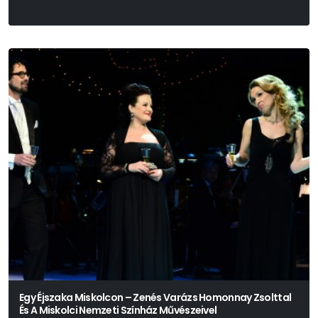
Egy Éjszaka Miskolcon – Zenés Varázs Homonnay Zsolttal
És A Miskolci Nemzeti Színház Művészeivel