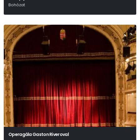
Bohózat
Georges Feydeau
Operagála Gaston Riveroval