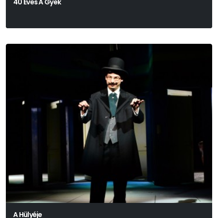
40 Éves A Gyek
A Hülyéje