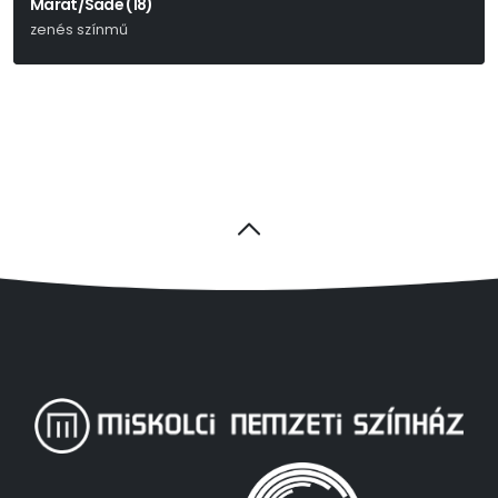
Marat/Sade (18)
zenés színmű
Peter Weiss – Richard Peaslee