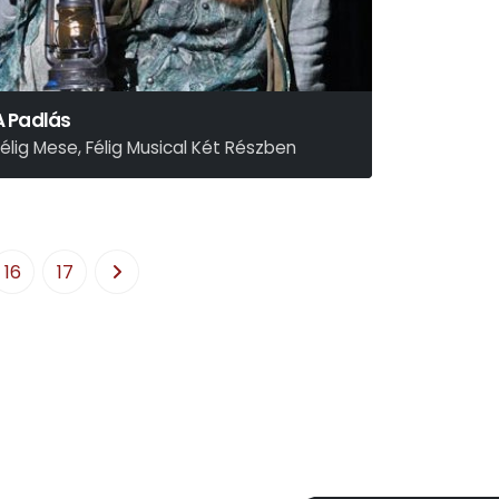
A Padlás
Félig Mese, Félig Musical Két Részben
resser – Sztevanovity – Horváth
16
17