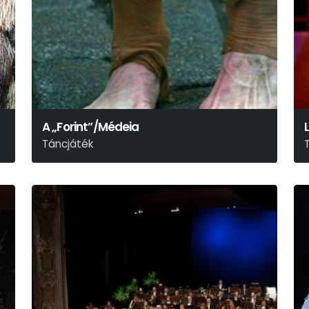
A „Forint”/Médeia
L
Táncjáték
E