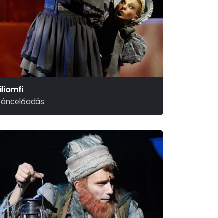
iliomfi
Táncelőadás
xperidance