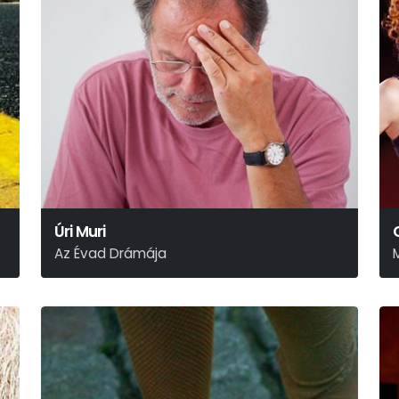
Úri Muri
Az Évad Drámája
Móricz Zsigmond
K