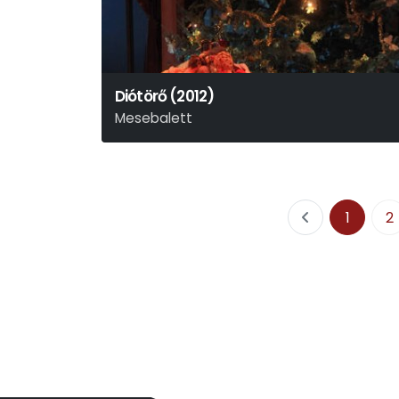
Diótörő (2012)
Mesebalett
P. I. Csajkovszkij
1
2