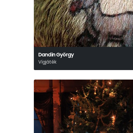
Dandin György
Vígjáték
Molière