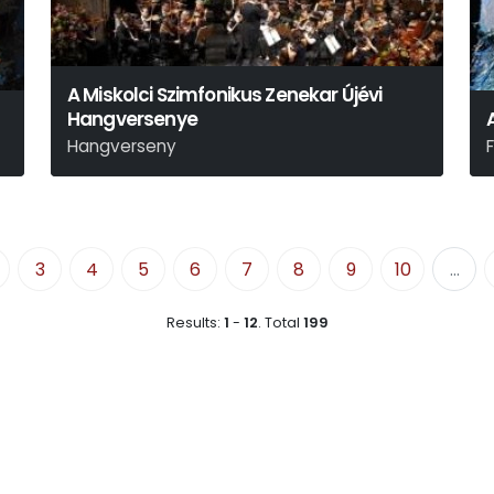
A Miskolci Szimfonikus Zenekar Újévi
Hangversenye
Hangverseny
P
3
4
5
6
7
8
9
10
...
Results:
1
-
12
.
Total
199