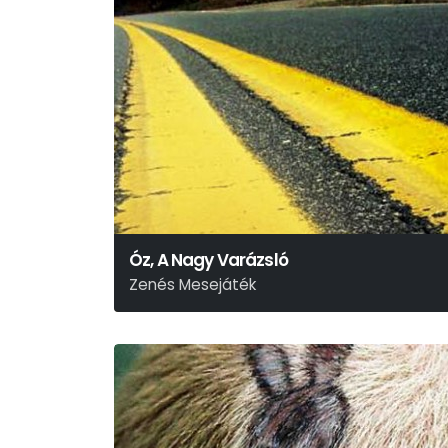
Óz, A Nagy Varázsló
Zenés Mesejáték
L. Frank Baum