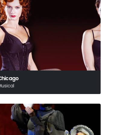
Chicago
Musical
ander – Ebb – Fosse