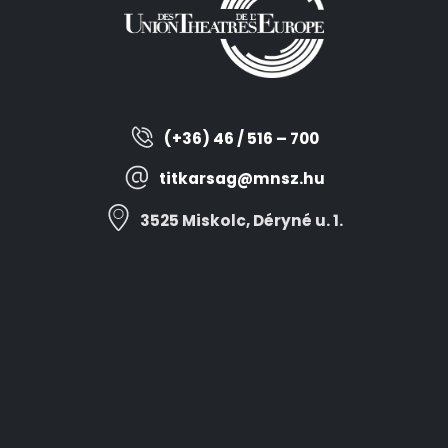
(+36) 46 / 516 – 700
titkarsag@mnsz.hu
3525 Miskolc, Déryné u. 1.