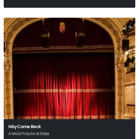
Háy János
Háy Come Beck
A Műút Folyóirat Estje