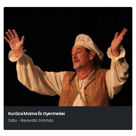
Kurázsi Mama És Gyermekei
Szitu - Beavató Színház