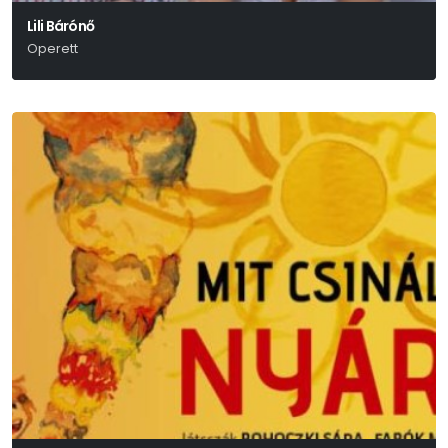
Lili Bárónő
Operett
Huszka Jenő-Martos Ferenc