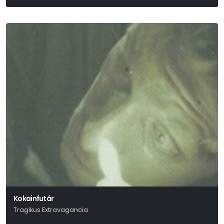
Csajkovszkij − E. T. A. Hoffmann
Kokainfutár
Tragikus Extravagancia
Tasnádi István