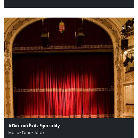
A Diótörő És Az Egérkirály
Mese-Tánc-Játék