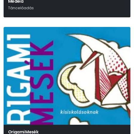
Médeia
Táncelőadás
Origami Mesék