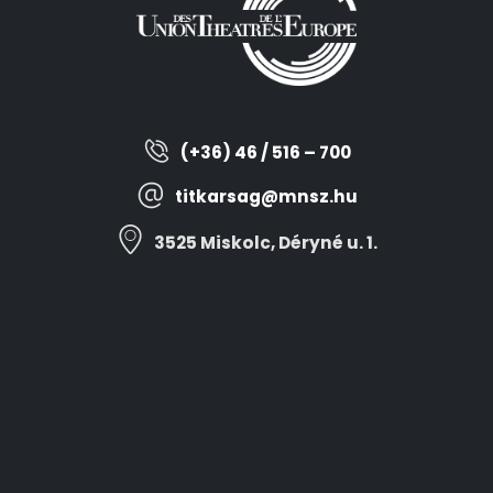
(+36) 46 / 516 – 700
titkarsag@mnsz.hu
3525 Miskolc, Déryné u. 1.