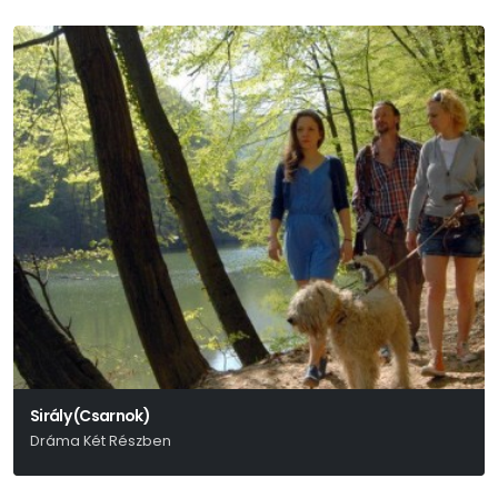
Sirály (Csarnok)
Dráma Két Részben
Anton Pavlovics Csehov