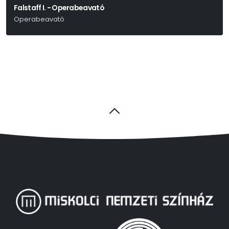
Falstaff I. - Operabeavató
Operabeavató
Giuseppe Verdi