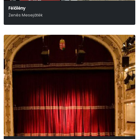
Félőlény
Zenés Mesejáték
Békés Pál-Várkonyi Mátyás