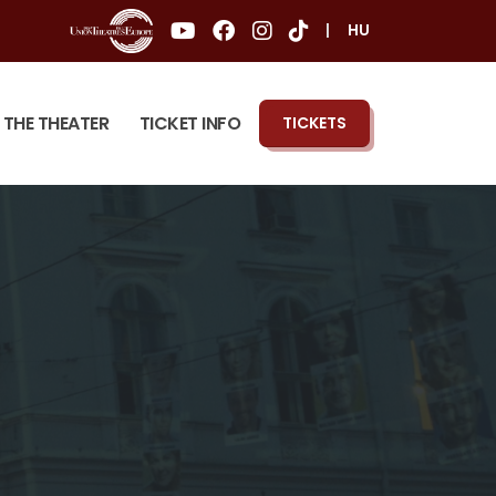
|
HU
THE THEATER
TICKET INFO
TICKETS