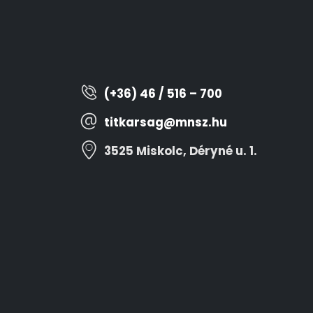
(+36) 46 / 516 – 700
titkarsag@mnsz.hu
3525 Miskolc, Déryné u. 1.