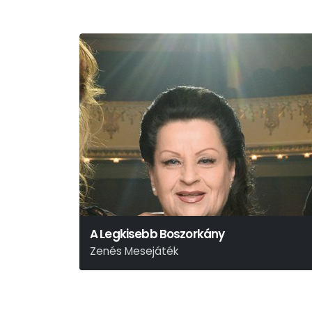
A Legkisebb Boszorkány
Zenés Mesejáték
Lázár Ervin Azonos Című Meséjét Színpadra Írta:
Szabó Attila