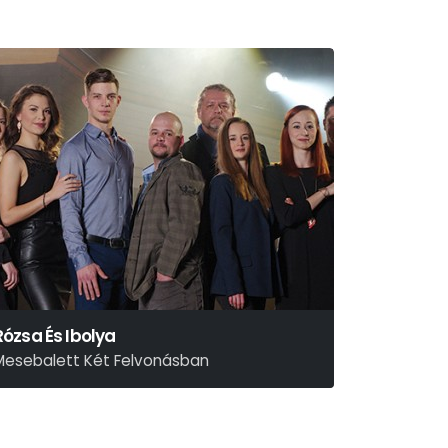
Rózsa És Ibolya
Mesebalett Két Felvonásban
rany János