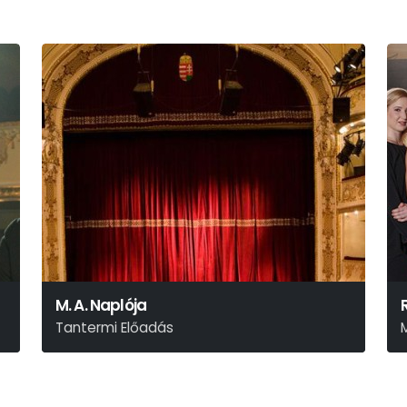
M. A. Naplója
Tantermi Előadás
Sényi Fanni
A