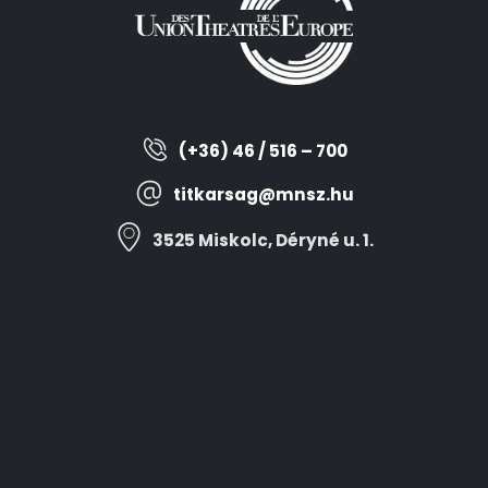
(+36) 46 / 516 – 700
titkarsag@mnsz.hu
3525 Miskolc, Déryné u. 1.