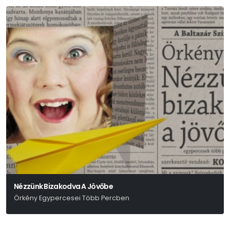
Nézzünk Bizakodva A Jövőbe
Örkény Egypercesei Több Percben
Örkény István