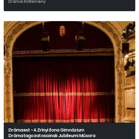
Drámai Költemény
Vörösmarty Mihály
Drámaest - A Zrínyi Ilona Gimnázium
Drámatagozatosainak Jubileumi Műsora