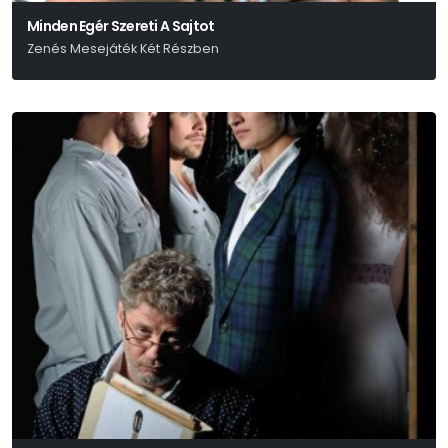
Minden Egér Szereti A Sajtot
Zenés Mesejáték Két Részben
Urbán Gyula-Gulyás László