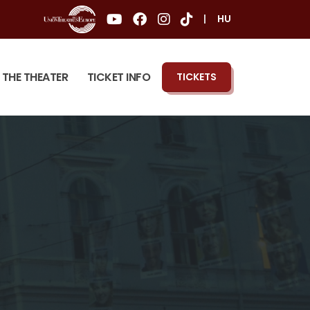
|
HU
THE THEATER
TICKET INFO
TICKETS