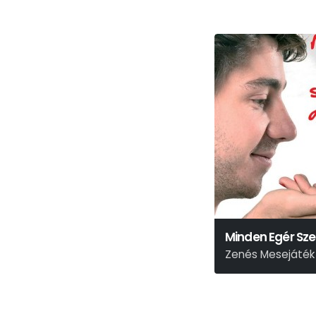
Minden Egér Szer
Zenés Mesejáték
Urbán Gyula-Gulyás L