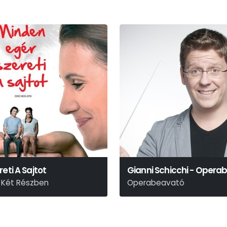
eti A Sajtot
Gianni Schicchi - Opera
 Két Részben
Operabeavató
ászló
Giacomo Puccini