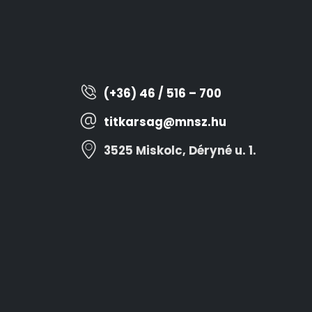
(+36) 46 / 516 – 700
titkarsag@mnsz.hu
3525 Miskolc, Déryné u. 1.