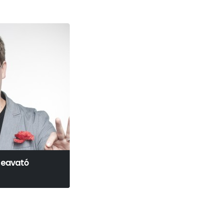
beavató