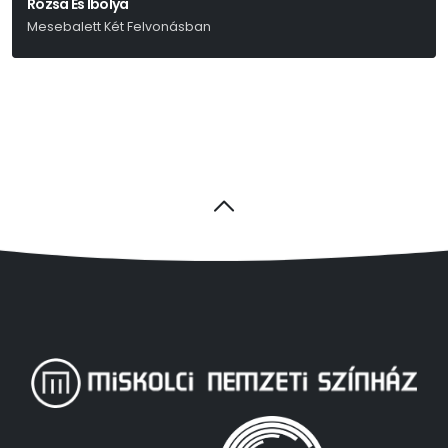
Rózsa És Ibolya
Mesebalett Két Felvonásban
Arany János