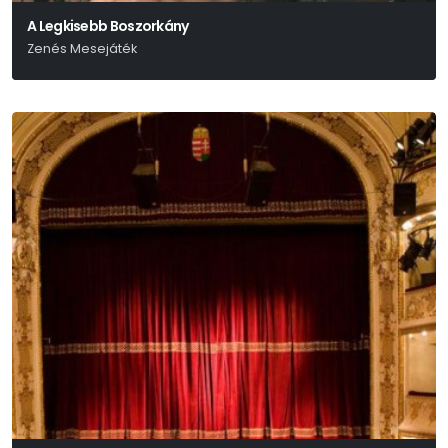
A Legkisebb Boszorkány
Zenés Mesejáték
Lázár Ervin Azonos Című Meséjét Színpadra Írta: Szabó Attila