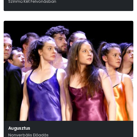
Színmű Két Felvonásban
Ödön Von Horváth
Augusztus
Nonverbális Előadás