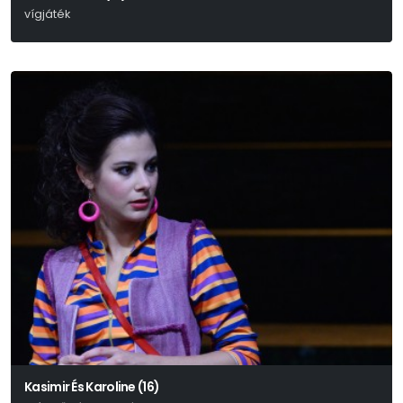
vígjáték
Georges Feydeau
Kasimir És Karoline (16)