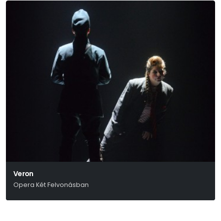
Veron
Opera Két Felvonásban
Selmeczi György