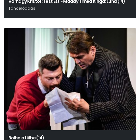
Várnagy Kristóf: Test Est - Maday Tímea Kinga: Luna (14)
Táncelőadás
Bolha a fülbe (14)