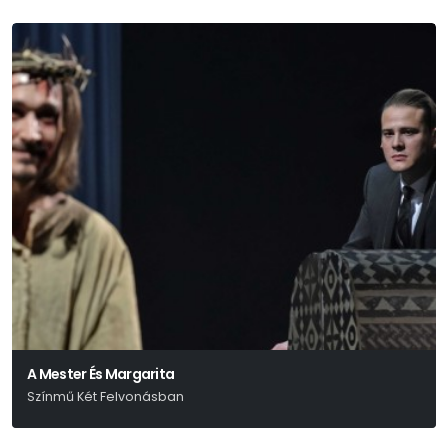
A Mester És Margarita
Színmű Két Felvonásban
Mihail Bulgakov: