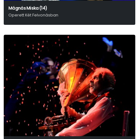
Mágnás Miska (14)
Operett Két Felvonásban
Szirmai Albert – Bakonyi Károly – Gábor Andor