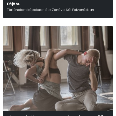
Déjà Vu
Történelem Képekben Sok Zenével Két Felvonásban
Ari-Nagy Barbara – Bodor Johanna – Szabó Máté