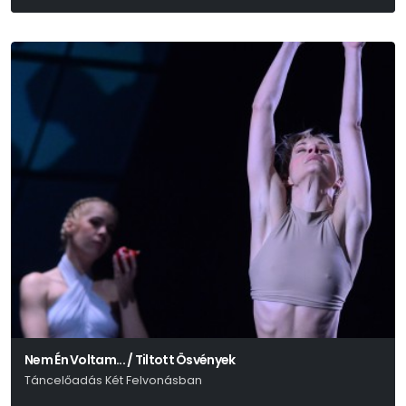
Majdnem Szomory Dezső
Nem Én Voltam... / Tiltott Ösvények
Táncelőadás Két Felvonásban