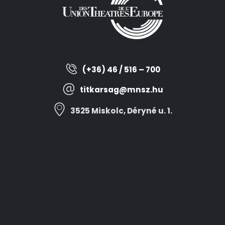
(+36) 46 / 516 – 700
titkarsag@mnsz.hu
3525 Miskolc, Déryné u. 1.