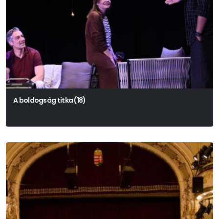
A boldogság titka (18)
Alexandru Popa