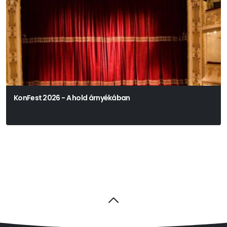
KonFest 2026 - A hold árnyékában
Václav Klemens