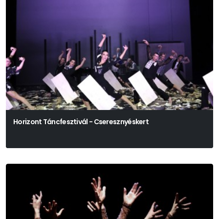
Horizont Táncfesztivál - Cseresznyéskert