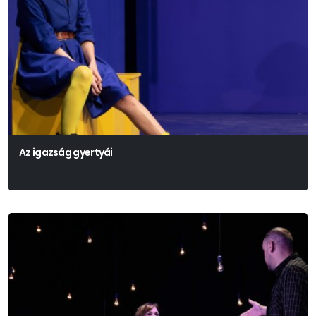
Az igazság gyertyái
Székely Csaba