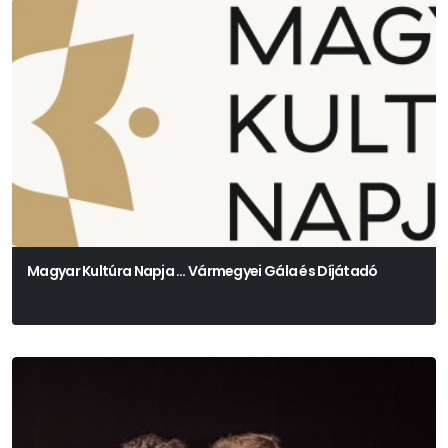
Magyar Kultúra Napja … Vármegyei Gála és Díjátadó