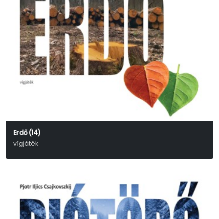
Erdő (14)
vígjáték
Alekszandr Nyikolajevics Osztrovszkij