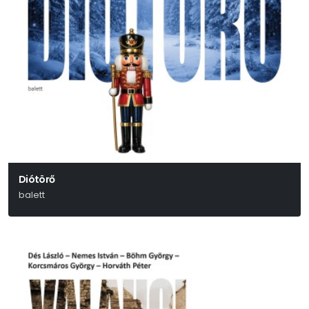
Diótörő
balett
Pjotr Iljics Csajkovszkij