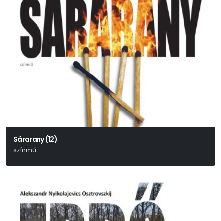
Sárarany (12)
színmű
Móricz Zsigmond