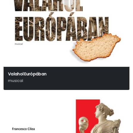
Valahol Európában
musical
Dés László - Nemes István - Böhm György - Korcsmáros György - Horváth
Péter