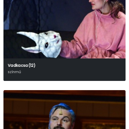
Vadkacsa (12)
színmű
Henrik Ibsen