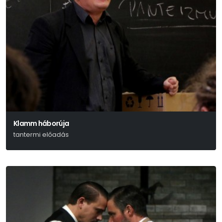
Klamm háborúja
tantermi előadás
Kai Hensel