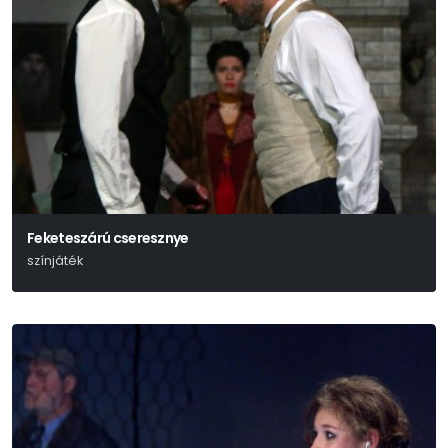
Feketeszárú cseresznye
színjáték
Hunyady Sándor