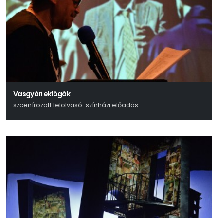
Vasgyári eklógák
szcenírozott felolvasó-színházi előadás
Zemlényi Attila – Kabai Lóránt