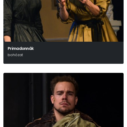
Primadonnák
bohózat
Ken Ludwig