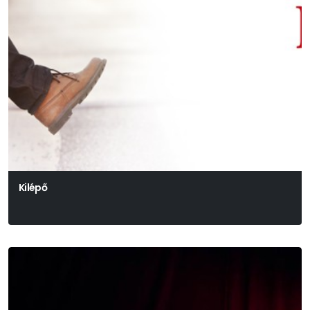
Kilépő