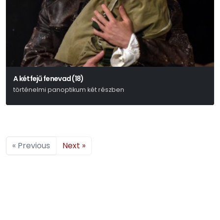
A kétfejű fenevad (18)
történelmi panoptikum két részben
Weöres Sándor
« Previous
Next »