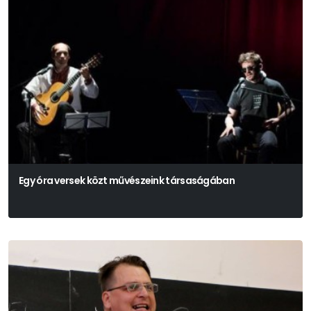
Egy óra versek közt művészeink társaságában