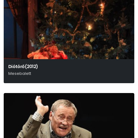
Diótörő (2012)
Mesebalett
P. I. Csajkovszkij