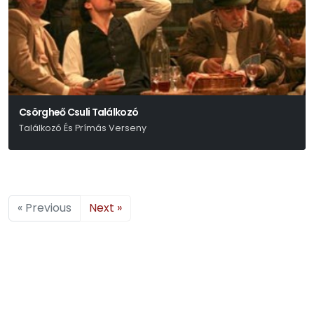
Csörgheő Csuli Találkozó
Találkozó És Prímás Verseny
« Previous
Next »