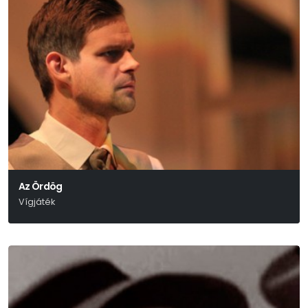
Az Ördög
Vígjáték
Molnár Ferenc