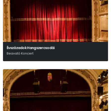
Évszázadok Hangszercsodái
Beavató Koncert
Mandel Róbert