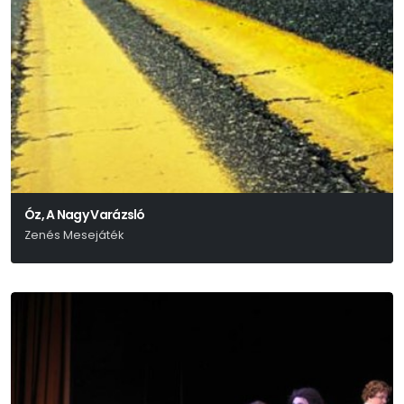
Óz, A Nagy Varázsló
Zenés Mesejáték
L. Frank Baum