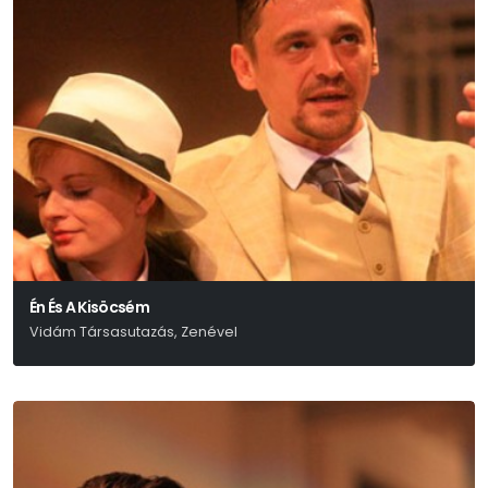
Én És A Kisöcsém
Vidám Társasutazás, Zenével
Eisemann – Szilágyi