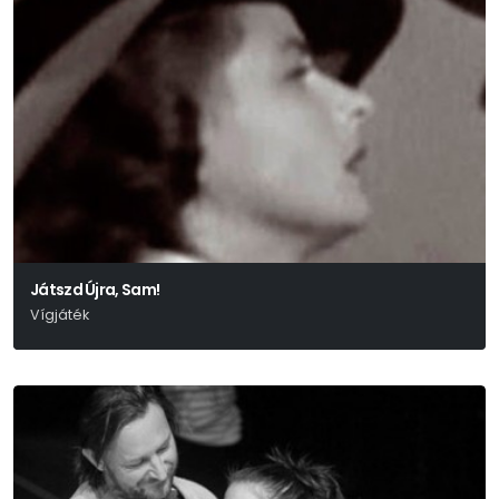
Játszd Újra, Sam!
Vígjáték
Woody Allen