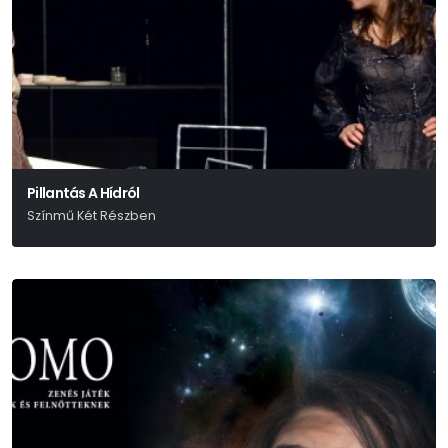
Pillantás A Hídról
Színmű Két Részben
Arthur Miller