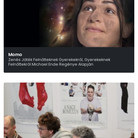
Momo
Zenés Játék Felnőtteknek Gyerekekről, Gyerekeknek
Felnőttekről Michael Ende Regénye Alapján
Faragó Zsuzsa-Laboda Kornél