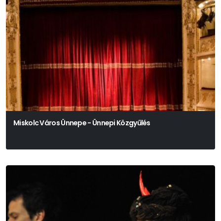
Miskolc Város Ünnepe - Ünnepi Közgyűlés