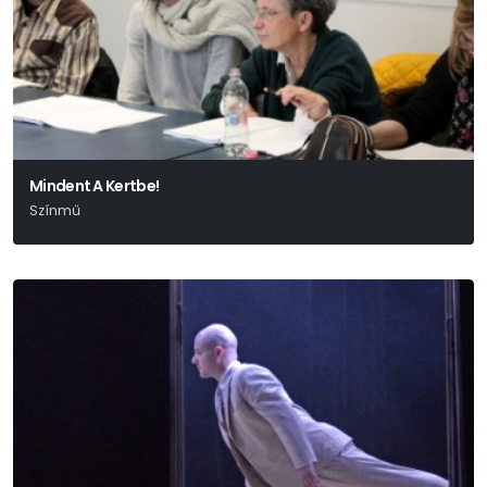
Mindent A Kertbe!
Színmű
Edward Albee