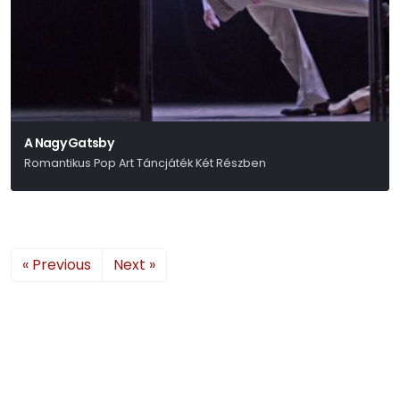
A Nagy Gatsby
Romantikus Pop Art Táncjáték Két Részben
« Previous
Next »