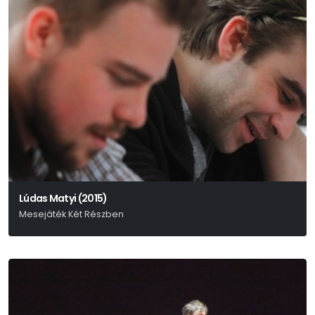
Lúdas Matyi (2015)
Mesejáték Két Részben
Fazekas Mihály – Schwajda György