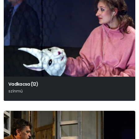
Vadkacsa (12)
színmű
Henrik Ibsen