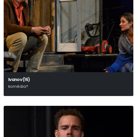
Ivanov (16)
komédia?
Anton Pavlovics Csehov