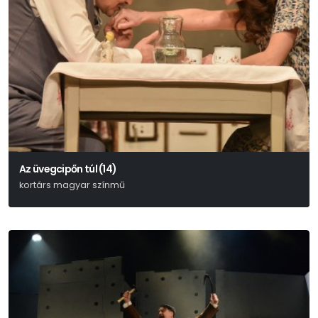
Az üvegcipőn túl (14)
kortárs magyar színmű
Lőrinczy Attila