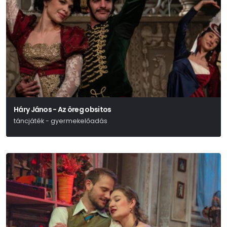
Háry János - Az öreg obsitos
táncjáték - gyermekelőadás