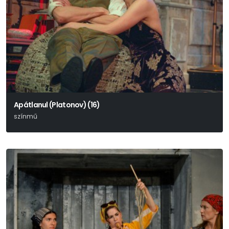
Apátlanul (Platonov) (16)
színmű
Anton Pavlovics Csehov