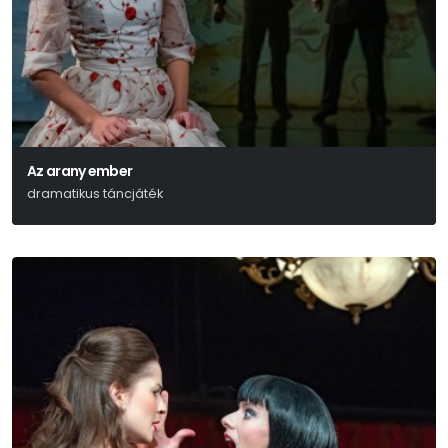
Az arany ember
dramatikus táncjáték
Jókai Mór