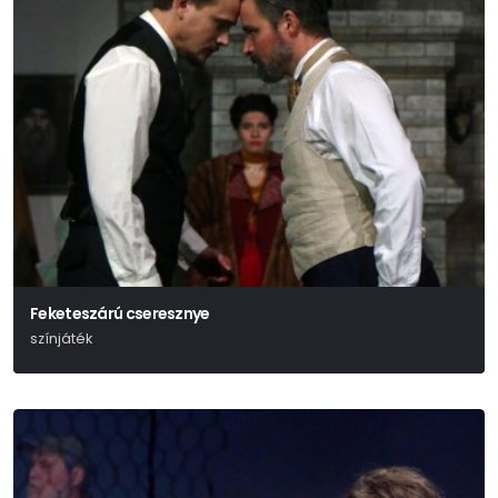
Feketeszárú cseresznye
színjáték
Hunyady Sándor