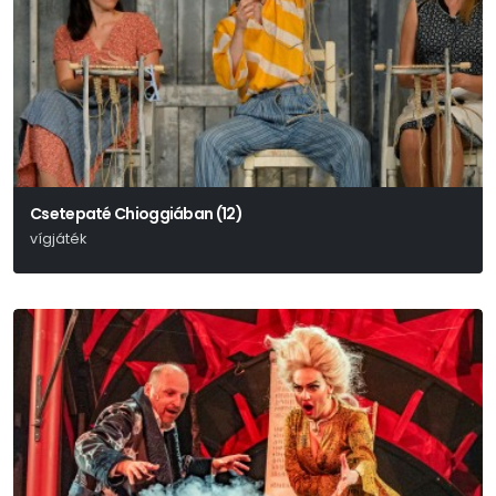
Csetepaté Chioggiában (12)
vígjáték
Carlo Goldoni