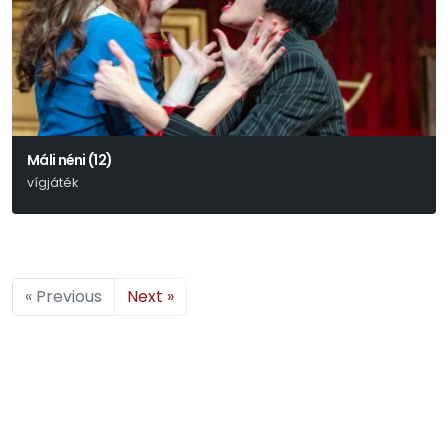
Máli néni (12)
vígjáték
Füst Milán
« Previous
Next »