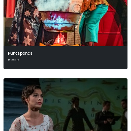
Puncspancs
mese
Michael Ende