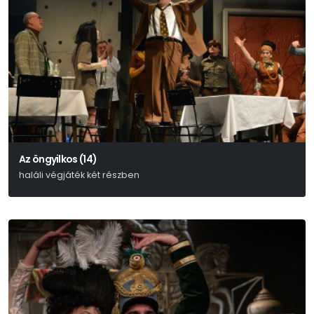
Az öngyilkos (14)
haláli végjáték két részben
Nyikolaj Erdman