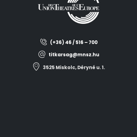
(+36) 46 / 516 – 700
titkarsag@mnsz.hu
3525 Miskolc, Déryné u. 1.