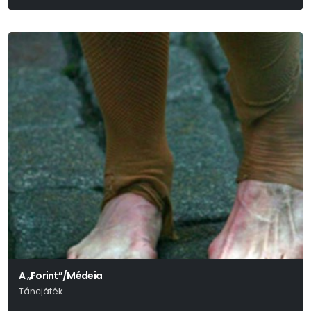
Molière
A „Forint”/Médeia
Táncjáték