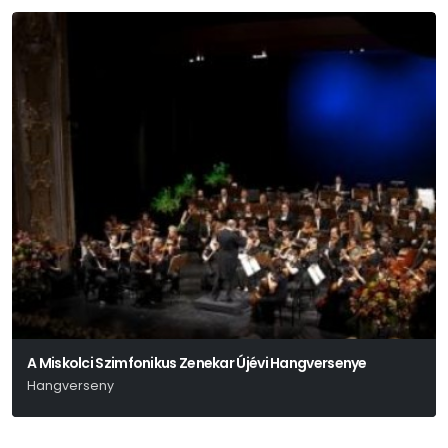
A Miskolci Szimfonikus Zenekar Újévi Hangversenye
Hangverseny