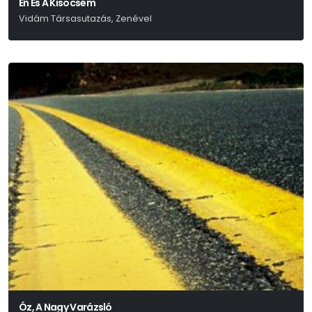
Én És A Kisöcsém
Vidám Társasutazás, Zenével
Eisemann – Szilágyi
Óz, A Nagy Varázsló