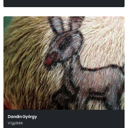
Kander – Ebb – Fosse
Dandin György
Vígjáték