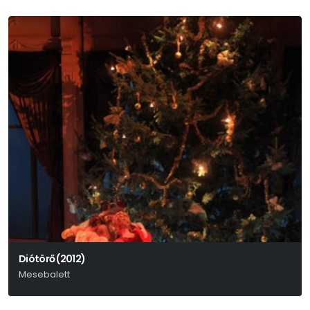
Diótörő (2012)
Mesebalett
P. I. Csajkovszkij