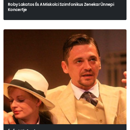
Roby Lakatos És A Miskolci Szimfonikus Zenekar Ünnepi
Koncertje