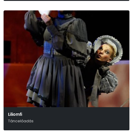
Liliomfi
Táncelőadás
Experidance