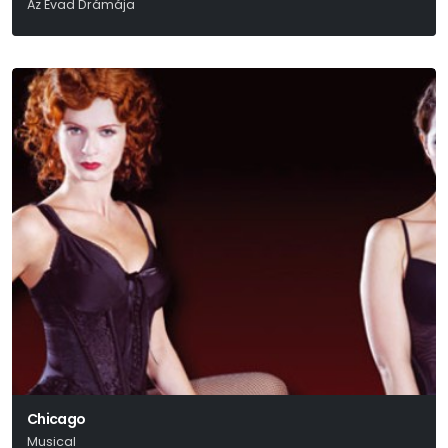
Az Évad Drámája
Móricz Zsigmond
Chicago
Musical